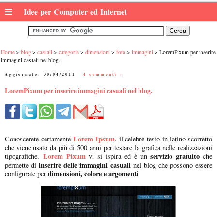
≡
Idee per Computer ed Internet
Home
blog
casuali
categorie
dimensioni
foto
immagini
LoremPixum per inserire
immagini casuali nel blog.
Aggiornato:
30/04/2011
|
4 commenti :
LoremPixum per inserire immagini casuali nel blog.
Lorem Ipsum
Conoscerete certamente
, il celebre testo in latino scorretto
che viene usato da più di 500 anni per testare la grafica nelle realizzazioni
Lorem Pixum
servizio gratuito
tipografiche.
vi si ispira ed è un
che
inserire delle immagini casuali
permette di
nel blog che possono essere
dimensioni, colore e argomenti
configurate per