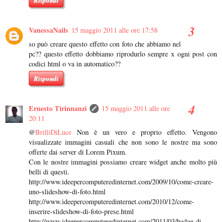
VanessaNails
15 maggio 2011 alle ore 17:58
so può creare questo effetto con foto che abbiamo nel
pc?? questo effetto dobbiamo riprodurlo sempre x ogni post con
codici html o va in automatico??
Rispondi
Ernesto Tirinnanzi
15 maggio 2011 alle ore
20:11
@
BrilliDiLuce
Non è un vero e proprio effetto. Vengono
visualizzate immagini casuali che non sono le nostre ma sono
offerte dai server di Lorem Pixum.
Con le nostre immagini possiamo creare widget anche molto più
belli di questi.
http://www.ideepercomputeredinternet.com/2009/10/come-creare-
uno-slideshow-di-foto.html
http://www.ideepercomputeredinternet.com/2010/12/come-
inserire-slideshow-di-foto-prese.html
http://www.ideepercomputeredinternet.com/2011/03/badge-di-