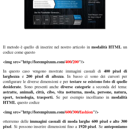
modalità HTML
Il metodo è quello di inserire nel nostro articolo in
un
codice come questo
<img src="http://lorempixum.com/
400
/
200
"/>
400 pixel di
In questo caso vengono mostrate immagini casuali di
larghezza
200 pixel di altezza
e
. In basso ci sono dei cursori per
testare se esistono foto di quelle
configurare le diverse dimensioni e per
desiderate
diverse categorie
. Sono presenti anche
a seconda del tema:
astratte, animali, città, cibo, vita notturna, moda, persone, natura,
sport, tecnologia, trasporti.
modalità
Se per esempio incolliamo in
HTML
questo codice
<img src="
http://lorempixum.com/
600
/
300
/
fashion
"
/>
immagini casuali di moda larghe 600 pixel e alte 300
otterremo delle
pixel
1920 pixel
anteponiamo
. Si possono inserire dimensioni fino a
. Se