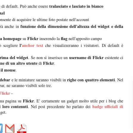
tralasciato e lasciato in bianco
 di default. Può anche essere
xel
onsente di acquisire le ultime foto postate nell'account
funzione della dimensione dell'altezza del widget e della
rà anche in
tra homepage
Flickr
flag
su
inserendo la
nell'apposito campo
l'
anchor text
ò scegliere
che visualizzeranno i visitatori. Di default è
rima del widget
username di Flickr
. Se non si inserisce un
esistente ci
me di un altro utente
Flickr
di
.
 il mouse
.
idebar
righe con quattro elementi
e le miniature saranno visibili in
. Nel
ar, ne saranno visibili solo tre.
Flickr
-
Flickr
 sua pagina su
. E' certamente un gadget molto utile per i blog che
 loro contenuti
badge ufficiali di
. Nel post precedente ho parlato dei
get.