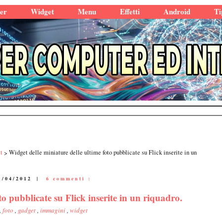
er
Widget
Menu
Effetti
Android
Ti
t
Widget delle miniature delle ultime foto pubblicate su Flick inserite in un
1/04/2012
|
6 commenti :
to pubblicate su Flick inserite in un riquadro.
,
foto
,
gadget
,
immagini
,
widget