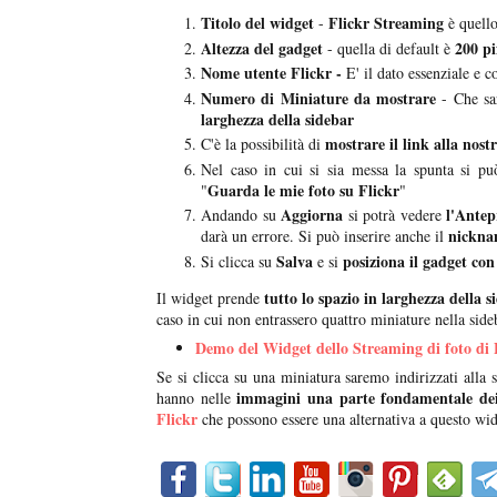
Titolo del widget
Flickr Streaming
-
è quello
Altezza del gadget
200 pi
- quella di default è
Nome utente Flickr -
E' il dato essenziale e c
Numero di Miniature da mostrare
- Che sa
larghezza della sidebar
mostrare il link alla nos
C'è la possibilità di
Nel caso in cui si sia messa la spunta si pu
Guarda le mie foto su Flickr
"
"
Aggiorna
l'Antep
Andando su
si potrà vedere
nickna
darà un errore. Si può inserire anche il
Salva
posiziona il gadget con
Si clicca su
e si
tutto lo spazio in larghezza della s
Il widget prende
caso in cui non entrassero quattro miniature nella sideb
Demo del Widget dello Streaming di foto di 
Se si clicca su una miniatura saremo indirizzati alla
immagini una parte fondamentale dei
hanno nelle
Flickr
che possono essere una alternativa a questo wid