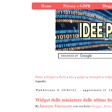
Home
Privacy e GDPR
Blogg
Home
blogger
flickr
foto
gadget
immagini
widge
riquadro.
Pubblicato il 19/03/11
- aggiornato il
1
Widget delle miniature delle ultime fo
Ernesto Tirinnanzi
By
con etichette
blogger
,
flickr