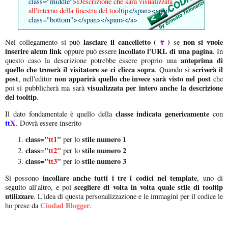
class="middle">
Descrizione che sarà visualizzata
all'interno della finestra del tooltip
</span><span
class="bottom"></span></span></a>
lasciare il cancelletto (
#
)
non si vuole
Nel collegamento si può
se
inserire alcun link
incollato l'URL di una pagina
oppure può essere
. In
anteprima di
questo caso la descrizione potrebbe essere proprio una
quello che troverà il visitatore se ci clicca sopra
scriverà il
. Quando si
post
non apparirà quello che invece sarà visto nel post
, nell'editor
che
visualizzata per intero anche la descrizione
poi si pubblicherà ma sarà
del tooltip
.
classe indicata genericamente
Il dato fondamentale è quello della
con
tt
X
. Dovrà essere inserito
class="
tt1
"
stile numero 1
per lo
class="
tt2
"
stile numero 2
per lo
class="
tt3
"
stile numero 3
per lo
incollare anche tutti i tre i codici nel template
Si possono
, uno di
scegliere di volta in volta quale stile di tooltip
seguito all'altro, e poi
utilizzare
. L'idea di questa personalizzazione e le immagini per il codice le
Ciudad Blogger
ho prese da
.