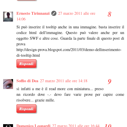
Ernesto Tirinnanzi
27 marzo 2011 alle ore
14:06
Si può inserire il tooltip anche in una immagine. basta inserire il
codice html dell'immagine. Questo può valere anche per un
oggetto SWF e altre cose. Guarda la parte finale di questo post di
prova
http://design-prova.blogspot.com/2011/03/demo-dellinserimento-
di-tooltip.html
Rispondi
Soffio di Dea
27 marzo 2011 alle ore 14:18
sì infatti a me è il read more con miniatura... preso
nn ricordo dove -.- devo fare varie prove per capire come
risolvere... grazie mille.
Rispondi
Domenico Leonardi
27 marzo 2011 alle ore 16:44