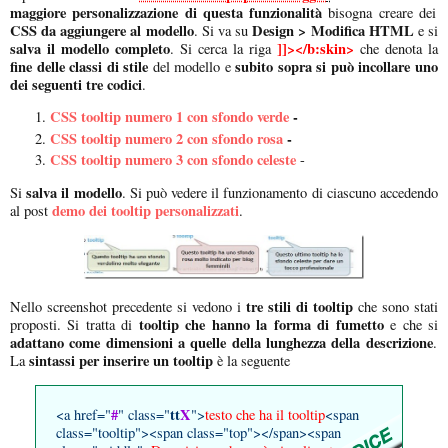
maggiore personalizzazione di questa funzionalità
bisogna creare dei
CSS da aggiungere al modello
Design > Modifica HTML
. Si va su
e si
salva il modello
completo
]]></b:skin>
. Si cerca la riga
che denota la
fine delle classi di stile
subito sopra si può incollare uno
del modello e
dei seguenti tre codici
.
CSS tooltip numero 1 con sfondo verde
-
CSS tooltip numero 2 con sfondo rosa
-
CSS tooltip numero 3 con sfondo celeste
-
salva il modello
Si
. Si può vedere il funzionamento di ciascuno accedendo
demo dei tooltip personalizzati
al post
.
tre stili di tooltip
Nello screenshot precedente si vedono i
che sono stati
tooltip che hanno la forma di fumetto
proposti. Si tratta di
e che si
adattano come dimensioni a quelle della lunghezza della descrizione
.
sintassi per inserire un tooltip
La
è la seguente
#
tt
X
<a href="
" class="
">
testo che ha il tooltip
<span
class="tooltip"><span class="top"></span><span