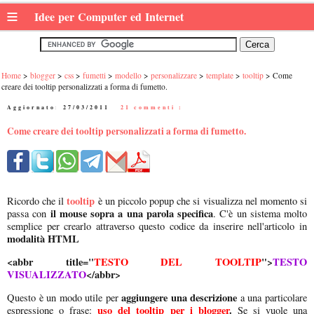
≡
Idee per Computer ed Internet
Home
blogger
css
fumetti
modello
personalizzare
template
tooltip
Come
creare dei tooltip personalizzati a forma di fumetto.
Aggiornato:
27/03/2011
|
21 commenti :
Come creare dei tooltip personalizzati a forma di fumetto.
tooltip
Ricordo che il
è un piccolo popup che si visualizza nel momento si
il mouse sopra a una parola specifica
passa con
. C'è un sistema molto
semplice per crearlo attraverso questo codice da inserire nell'articolo in
modalità HTML
<abbr title="
TESTO DEL TOOLTIP
">
TESTO
VISUALIZZATO
</abbr>
aggiungere una descrizione
Questo è un modo utile per
a una particolare
uso del tooltip per i blogger
.
espressione o frase:
Se si vuole una