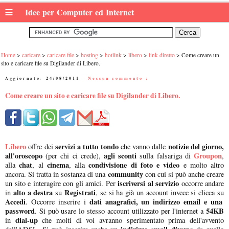
≡
Idee per Computer ed Internet
Home
caricare
caricare file
hosting
hotlink
libero
link diretto
Come creare un
sito e caricare file su Digilander di Libero.
Aggiornato:
24/08/2011
|
Nessun commento :
Come creare un sito e caricare file su Digilander di Libero.
Libero
servizi a tutto tondo
notizie del giorno,
offre dei
che vanno dalle
all'oroscopo
agli sconti
Groupon
(per chi ci crede),
sulla falsariga di
,
chat
cinema
condivisione di foto e video
alla
, al
, alla
e molto altro
community
ancora. Si tratta in sostanza di una
con cui si può anche creare
iscriversi al servizio
un sito e interagire con gli amici. Per
occorre andare
alto a destra
Registrati
in
su
, se si ha già un account invece si clicca su
Accedi
dati anagrafici, un indirizzo email e una
. Occorre inserire i
password
54KB
. Si può usare lo stesso account utilizzato per l'internet a
dial-up
in
che molti di voi avranno sperimentato prima dell'avvento