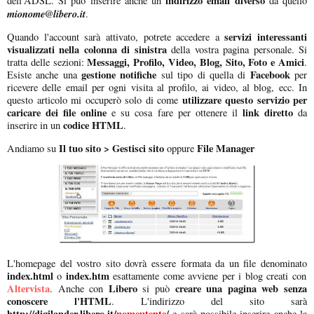
indirizzo email diverso
dell'ADSL. Si può inserire anche un
da quello
mionome@libero.it
.
servizi interessanti
Quando l'account sarà attivato, potrete accedere a
visualizzati nella colonna di sinistra
della vostra pagina personale. Si
Messaggi, Profilo, Video, Blog, Sito, Foto e Amici
tratta delle sezioni:
.
gestione notifiche
Facebook
Esiste anche una
sul tipo di quella di
per
ricevere delle email per ogni visita al profilo, ai video, al blog, ecc. In
utilizzare questo servizio per
questo articolo mi occuperò solo di come
caricare dei file online
link diretto
e su cosa fare per ottenere il
da
codice HTML
inserire in un
.
Il tuo sito > Gestisci sito
File Manager
Andiamo su
oppure
L'homepage del vostro sito dovrà essere formata da un file denominato
index.html
index.htm
o
esattamente come avviene per i blog creati con
Altervista
Libero
creare una pagina web senza
. Anche con
si può
conoscere l'HTML
. L'indirizzo del sito sarà
http://digilander.libero.it/
nomeutente
/
e sarà possibile inserire anche la