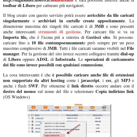
toolbar di Libero
per catturare più navigatori.
arricchito da file caricati
Il blog creato con questo servizio potrà essere
singolarmente
archiviati in cartelle create appositamente
o
. La
3MB
dimensione massima dei singoli file caricati è di
e sono presenti
strumenti di gestione
anche interessanti
. Per caricare file si va su
Importa file,
Gestisci sito
che è l'icona più a sinistra di
. Si possono
10 file
contemporaneament
caricare fino a
e però sempre per un peso
3MB
File
massimo complessivo di
. Tutti i file caricati saranno visibili nel
manager
dial-up
. Per la gestione del sito invece occorre collegarsi tramite
Libero
ADSL
Infostrada
operazioni di caricamento
di
oppure
di
. Le
dei file sono invece possibili con qualsiasi connessione
.
è possibile caricare anche file di estensioni
La cosa interessante è che
non supportate da altri hosting
javascript
css
MP3
come i
, i
, gli
e
SWF
link diretto
anche i flash
. Per ottenerne il
occorre andare con il
destro del mouse
Copia indirizzo link
sul nome del file e selezionare
(OS Windows)