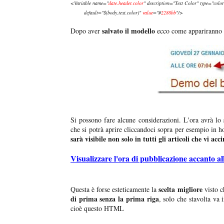
<Variable name="
date.header.color
" description="Text Color" type="color
default="$(body.text.color)"
value
="#
2288bb
"/>
salvato il modello
Dopo aver
ecco come appariranno t
Si possono fare alcune considerazioni. L'ora avrà lo
che si potrà aprire cliccandoci sopra per esempio in h
sarà visibile non solo in tutti gli articoli che vi a
Visualizzare l'ora di pubblicazione accanto al
scelta migliore
Questa è forse esteticamente la
visto c
di prima senza la prima riga
, solo che stavolta va 
cioè questo HTML