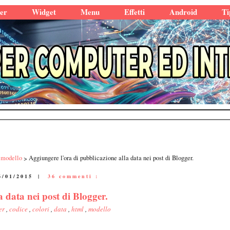
er
Widget
Menu
Effetti
Android
Ti
modello
Aggiungere l'ora di pubblicazione alla data nei post di Blogger.
6/01/2015
|
36 commenti :
 data nei post di Blogger.
er
,
codice
,
colori
,
data
,
html
,
modello