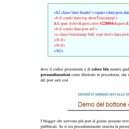
<h2 class='date-header'><span><data:post.da
<b:if cond='data:top.showTimestamp'>
2288bb
&lt;span style=&quot;color:#
&quot;&
<b:if cond='data:post.url'>
<a class='timestamp-link' expr:href='data:pos
</b:if>
</b:if>
</h2>
colore blu
dove il codice preesistente è di
mentre quel
personalizzazioni
come illustrato in precedenza, che 
del post sarà così
I blogger che scrivono più post al giorno possono trov
pubblicati. Se si era precedentemente inserita la pers