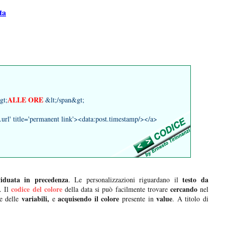
ta
ALLE ORE
gt;
&lt;/span&gt;
t.url' title='permanent link'><data:post.timestamp/></a>
viduata in precedenza
testo da
. Le personalizzazioni riguardano il
codice del colore
cercando
. Il
della data si può facilmente trovare
nel
variabili,
acquisendo il colore
value
ne delle
e
presente in
. A titolo di