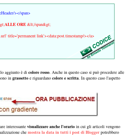
teHeader/></span>
ALLE ORE
gt;
&lt;/span&gt;
t.url' title='permanent link'><data:post.timestamp/></a>
colore rosso
lo aggiunto è di
. Anche in questo caso si può procedere alle
grassetto
colore e scritta
sono in
e riguardano
. In questo caso l'aspetto
visualizzare anche l'orario
are interessante
in cui gli articoli vengono
mostra la data in tutti i post di Blogger
onalizzazione che
potrebbero