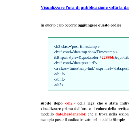
Visualizzare l'ora di pubblicazione sotto la da
aggiungere questo codice
In questo caso occorre
<h2 class='post-timestamp'>
<b:if cond='data:top.showTimestamp'>
2288bb
&lt;span style=&quot;color:#
&quot;&
<b:if cond='data:post.url'>
<a class='timestamp-link' expr:href='data:pos
</b:if>
</b:if>
</h2>
subito dopo
</h2>
riga che è stata indi
della
visualizzare prima dell'ora
colore della scritta
e il
date.header.color,
modello
che si trova nella sezio
Simple
esempio posto il codice trovato nel modello