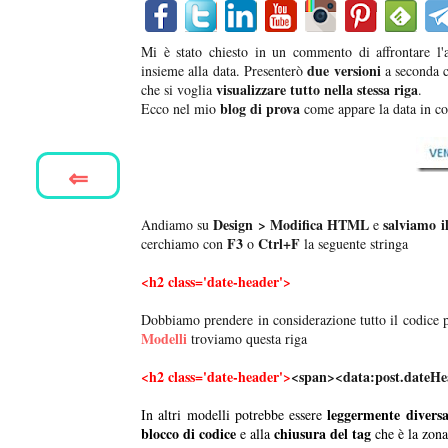
Mi è stato chiesto in un commento di affrontare l
due versioni
insieme alla data. Presenterò
a seconda 
visualizzare tutto nella stessa riga
che si voglia
.
blog di prova
Ecco nel mio
come appare la data in co
⇐
Design > Modifica HTML
salviamo i
Andiamo su
e
F3
Ctrl+F
cerchiamo con
o
la seguente stringa
<h2 class='date-header'>
Dobbiamo prendere in considerazione tutto il codice p
Modelli
troviamo questa riga
<h2 class='date-header'>
<span><data:post.dateHe
leggermente divers
In altri modelli potrebbe essere
blocco di codice
chiusura del tag
e alla
che è la zona