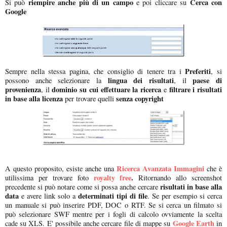
riempire anche più di un campo
Cerca con
Si può
e poi cliccare su
Google
Preferiti
Sempre nella stessa pagina, che consiglio di tenere tra i
, si
lingua dei risultati
paese di
possono anche selezionare la
, il
provenienza
dominio su cui effettuare la ricerca
filtrare i risultati
, il
e
in base alla licenza
senza copyright
per trovare quelli
Ricerca Avanzata Immagini
A questo proposito, esiste anche una
che è
royalty free
.
utilissima per trovare foto
Ritornando allo screenshot
risultati in base alla
precedente si può notare come si possa anche cercare
data
determinati tipi di file
e avere link solo a
. Se per esempio si cerca
un manuale si può inserire PDF, DOC o RTF. Se si cerca un filmato si
può selezionare SWF mentre per i fogli di calcolo ovviamente la scelta
Google Earth
cade su XLS. E' possibile anche cercare file di mappe su
in