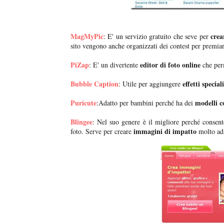
MagMyPic
crea
: E' un servizio gratuito che seve per
sito vengono anche organizzati dei contest per premiare
PiZap
editor di foto online
: E' un divertente
che perm
Bubble Caption
effetti special
: Utile per aggiungere
Puricute
modelli c
:Adatto per bambini perché ha dei
Blingee
: Nel suo genere è il migliore perché consent
immagini di impatto
foto. Serve per creare
molto ada