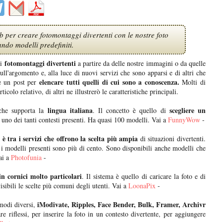
b per creare fotomontaggi divertenti con le nostre foto
zando modelli predefiniti.
fotomontaggi divertenti
ei
a partire da delle nostre immagini o da quelle
ull'argomento e, alla luce di nuovi servizi che sono apparsi e di altri che
elencare tutti quelli di cui sono a conoscenza.
re un post per
Molti di
rticolo relativo, di altri ne illustrerò le caratteristiche principali.
lingua italiana
scegliere un
 che supporta la
. Il concetto è quello di
n uno dei tanti contesti presenti. Ha quasi 100 modelli. Vai a
FunnyWow
-
è tra i servizi che offrono la scelta più ampia
di situazioni divertenti.
 i modelli presenti sono più di cento. Sono disponibili anche modelli che
ai a
Photofunia
-
in cornici molto particolari
. Il sistema è quello di caricare la foto e di
isibili le scelte più comuni degli utenti. Vai a
LoonaPix
-
iModivate, Ripples, Face Bender, Bulk, Framer, Archivr
 modi diversi,
e riflessi, per inserire la foto in un contesto divertente, per aggiungere