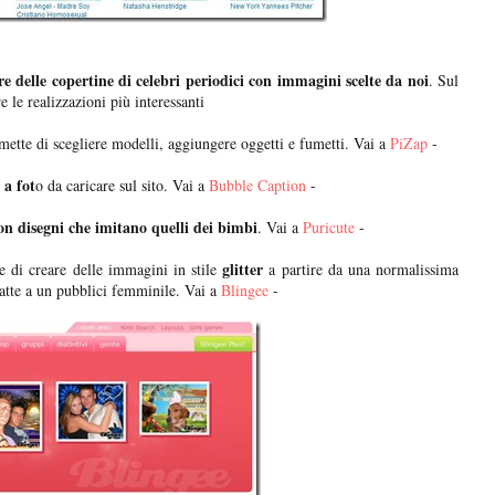
re delle copertine di celebri periodici con immagini scelte da noi
. Sul
 le realizzazioni più interessanti
ette di scegliere modelli, aggiungere oggetti e fumetti. Vai a
PiZap
-
i a fot
o da caricare sul sito. Vai a
Bubble Caption
-
on disegni che imitano quelli dei bimbi
. Vai a
Puricute
-
glitter
e di creare delle immagini in stile
a partire da una normalissima
tte a un pubblici femminile. Vai a
Blingee
-