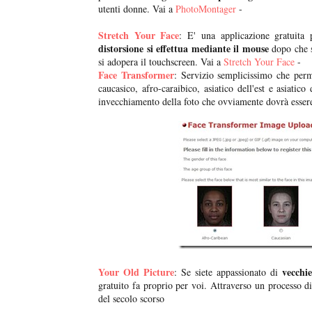
utenti donne. Vai a
PhotoMontager
-
Stretch Your Face
: E' una applicazione gratuita
distorsione si effettua mediante il mouse
dopo che s
si adopera il touchscreen. Vai a
Stretch Your Face
-
Face Transformer
: Servizio semplicissimo che perm
caucasico, afro-caraibico, asiatico dell'est e asiatic
invecchiamento della foto che ovviamente dovrà essere
Your Old Picture
vecchi
: Se siete appassionato di
gratuito fa proprio per voi. Attraverso un processo di
del secolo scorso