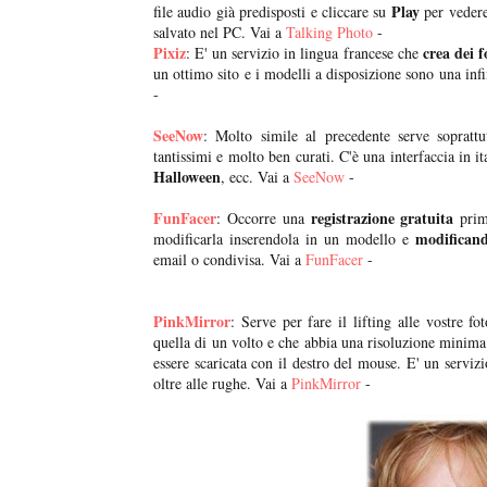
Play
file audio già predisposti e cliccare su
per vedere
salvato nel PC. Vai a
Talking Photo
-
Pixiz
crea dei 
: E' un servizio in lingua francese che
un ottimo sito e i modelli a disposizione sono una inf
-
SeeNow
: Molto simile al precedente serve soprattu
tantissimi e molto ben curati. C'è una interfaccia in i
Halloween
, ecc. Vai a
SeeNow
-
FunFacer
registrazione gratuita
: Occorre una
prima
modificand
modificarla inserendola in un modello e
email o condivisa. Vai a
FunFacer
-
PinkMirror
: Serve per fare il lifting alle vostre fo
quella di un volto e che abbia una risoluzione minim
essere scaricata con il destro del mouse. E' un serviz
oltre alle rughe. Vai a
PinkMirror
-