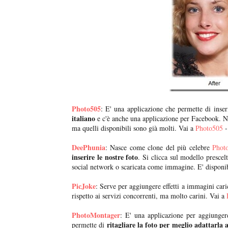
Photo505
: E' una applicazione che permette di inse
italiano
e c'è anche una applicazione per Facebook. 
ma quelli disponibili sono già molti. Vai a
Photo505
-
DeePhunia
: Nasce come clone del più celebre
Phot
inserire le nostre foto
. Si clicca sul modello prescelt
social network o scaricata come immagine. E' disponibi
PicJoke
: Serve per aggiungere effetti a immagini cari
rispetto ai servizi concorrenti, ma molto carini. Vai a
PhotoMontager
: E' una applicazione per aggiungere 
ritagliare la foto per meglio adattarla a
permette di