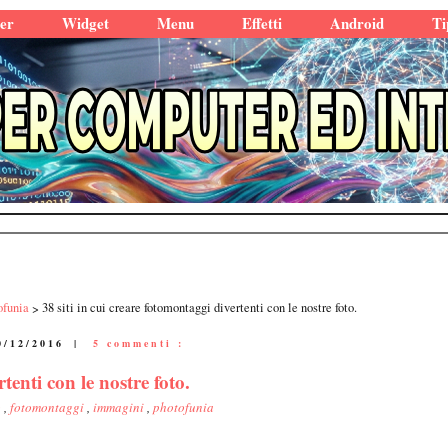
er
Widget
Menu
Effetti
Android
Ti
ofunia
38 siti in cui creare fotomontaggi divertenti con le nostre foto.
0/12/2016
|
5 commenti :
tenti con le nostre foto.
o
,
fotomontaggi
,
immagini
,
photofunia