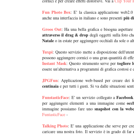
cornici e per creare effetti distorsivi. Vai a
Clip Your 
Fun Photo Box
: E' la classica applicazione web2.
più d
anche una interfaccia in italiano e sono presenti
Groos Out
: Ha una bella grafica e bisogna aspettare
attraverso il drag & drop
degli oggetti sulla foto ch
Natale
o in estate per aggiungere occhiali da sole o al
Tuxpi
: Questo servizio mette a disposizione dell'utent
possono aggiungere cornici o una gran quantità di effet
Instant Mask
togliere 
: Questo strumento serve per
essere un'alternativa a programmi di grafica costosi e d
JPGFun
: Applicazione web-based per creare dei f
centinaia
e per tutti i gusti. Si va dalle situazioni s
FunstasticFace
Faceboo
: E' un servizio collegato a
occh
per aggiungere elementi a una immagine come
snapshot con la web
immagine possiamo fare uno
FuntasticFace
-
Talking Photo
: E' una applicazione che serve per cr
c
caricare una nostra foto. Il servizio è in grado di far