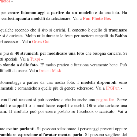
Photos
-
creare fotomontaggi a partire da un modello
0 per
e da una foto. Ha
i centocinquanta modelli
Fun Photo Box
da selezionare. Vai a
-
trascinare
 qualche secondo che il sito si carichi. Il concetto è quello di
Babbo
e si è caricata. Molto utile durante le feste per mettere cappelli da
tri accessori. Vai a
Gross Out
-
40 strumenti per modificare una foto
e più di
che bisogna caricare. Si
ti speciali. Vai a
Tuxpi
-
lo sfondo a delle foto.
E' molto pratico e funziona veramente bene. Può
ifficili da usare. Vai a
Instant Mask
-
modelli disponibili sono
otomontaggi a partire da una nostra foto. I
entimentali e romantiche a quelle più di genere scherzoso. Vai a
JPGFun
-
k
con il cui account si può accedere e che ha anche una
pagina fan
. Serve
iali e cappelli
capelli e occhi
o a modificare
. Oltre che caricare una
cam
. Il risultato può poi essere postato su Facebook o scaricato. Vai a
avatar parlanti.
eare
Si possono selezionare i personaggi presenti oppure
ambiare espressione all'avatar mentre parla
. Si possono scegliere dei