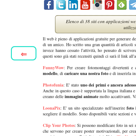
Elenco di 38 siti con applicazioni we
utiliz
Il web è pieno di applicazioni gratuite per generare d
di un amico. Ho scritto una gran quantità di articoli s
invece hanno cessato l'attività, ho pensato di scrive
⇐
questi sono già stati recensiti quindi ci sarà il link all'a
FunnyWow
: Per creare fotomontaggi divertenti e
modello
caricare una nostra foto
, di
e di inserirla i
Photofunia
uno dei primi e ancora adesso 
: E' stato
Anche in questo caso è supportata la lingua italiana e
immagini animate
creano delle
molto accattivanti. V
LoonaPix
foto 
: E' un sito specializzato nell'inserire
scegliere il modello. Sono disponibili varie sezioni e v
Clip Your Photos
: Si possono modificare foto in sei
che servono per creare poster motivazionali, per crear