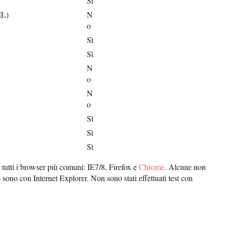
Sì
ML)
N
o
Sì
Sì
N
o
N
o
Sì
Sì
Sì
n tutti i browser più comuni: IE7/8, Firefox e
Chrome
. Alcune non
ono con Internet Explorer. Non sono stati effettuati test con