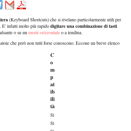
tiera
(Keyboard Shortcuts) che si rivelano particolarmente utili per
digitare una combinazione di tasti
 E' infatti molto più rapido
pulsante o su un
menù orizzontale
o a tendina.
atoie che però non tutti forse conoscono. Eccone un breve elenco
C
o
m
p
at
ib
ili
tà
Sì
Sì