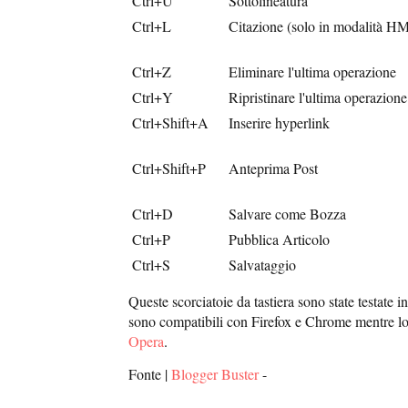
Ctrl+U
Sottolineatura
Ctrl+L
Citazione (solo in modalità H
Ctrl+Z
Eliminare l'ultima operazione
Ctrl+Y
Ripristinare l'ultima operazione
Ctrl+Shift+A
Inserire hyperlink
Ctrl+Shift+P
Anteprima Post
Ctrl+D
Salvare come Bozza
Ctrl+P
Pubblica Articolo
Ctrl+S
Salvataggio
Queste scorciatoie da tastiera sono state testate i
sono compatibili con Firefox e Chrome mentre lo s
Opera
.
Fonte |
Blogger Buster
-