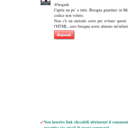
@hogash
Capita un po' a tutti. Bisogna guardare in Mo
codice non voluto.
Non c'è un metodo certo per evitare questi 
l'HTML, cero bisogna avere almeno un'infarin
Rispondi
Non inserire link cliccabili altrimenti il commen
avvertito via email di nuovi commenti.