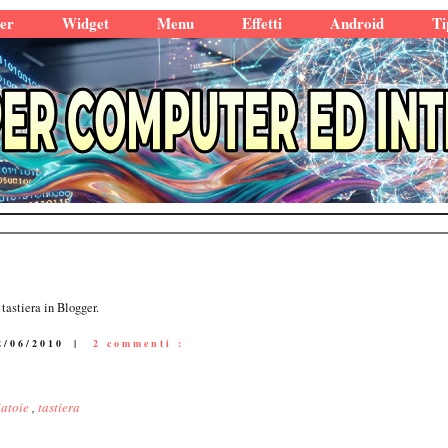
er
Widget
Menu
Effetti
Android
Ti
tastiera in Blogger.
2/06/2010
|
2 commenti :
iatoie
,
tastiera