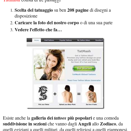
Scelta del tatuaggio
208 pagine
su ben
di disegni a
disposizione
Caricare la foto del nostro corpo
o di una sua parte
Vedere l'effetto che fa…
galleria dei
più popolari
Esiste anche la
tattoos
e una comoda
suddivisione in sezioni
Angeli
Zodiaco
che vanno dagli
allo
, da
quelli egiziani a quelli militari, da quelli religiosi a quelli giapponesi.