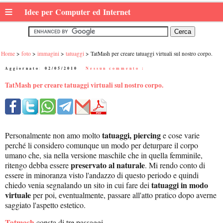
≡
Idee per Computer ed Internet
Home
foto
immagini
tatuaggi
TatMash per creare tatuaggi virtuali sul nostro corpo.
Aggiornato:
02/05/2010
|
Nessun commento :
TatMash per creare tatuaggi virtuali sul nostro corpo.
tatuaggi, piercing
Personalmente non amo molto
e cose varie
perché li considero comunque un modo per deturpare il corpo
umano che, sia nella versione maschile che in quella femminile,
preservato al naturale
ritengo debba essere
. Mi rendo conto di
essere in minoranza visto l'andazzo di questo periodo e quindi
tatuaggi in modo
chiedo venia segnalando un sito in cui fare dei
virtuale
per poi, eventualmente, passare all'atto pratico dopo averne
saggiato l'aspetto estetico.
Tatmash
consta di tre passaggi