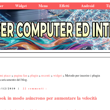
er
Widget
Menu
Effetti
Android
Ti
mi piace
pagina fan
plugin
recenti
widget
Metodo per inserire i plugin
 caricamento del blog.
3/12/2010
|
22 commenti :
book in modo asincrono per aumentare la velocità