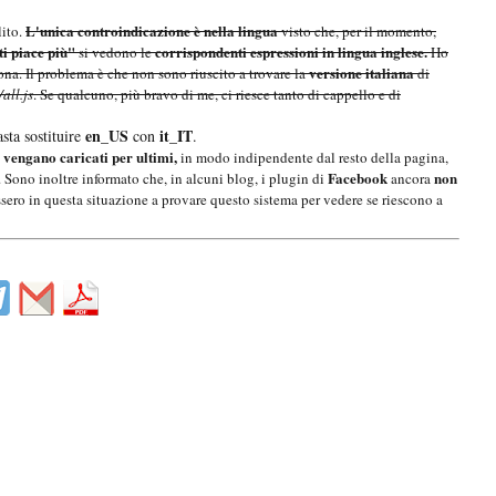
L'unica controindicazione è nella lingua
ito.
visto che, per il momento,
ti piace più"
corrispondenti espressioni in lingua inglese.
si vedono le
Ho
versione italiana
a. Il problema è che non sono riuscito a trovare la
di
all.js
. Se qualcuno, più bravo di me, ci riesce tanto di cappello e di
en_US
it_IT
asta sostituire
con
.
vengano caricati per ultimi,
e
in modo indipendente dal resto della pagina,
Facebook
non
. Sono inoltre informato che, in alcuni blog, i plugin di
ancora
assero in questa situazione a provare questo sistema per vedere se riescono a