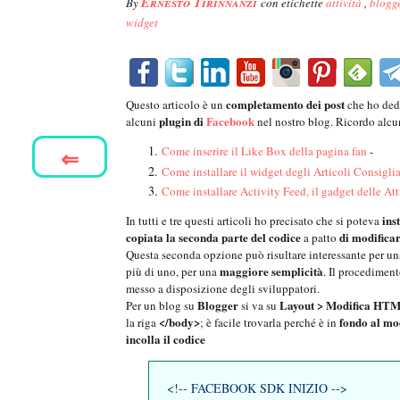
Ernesto Tirinnanzi
By
con etichette
attività
,
blogg
widget
completamento dei post
Questo articolo è un
che ho dedi
plugin di
Facebook
alcuni
nel nostro blog. Ricordo alcu
⇐
Come inserire il Like Box della pagina fan
-
Come installare il widget degli Articoli Consiglia
Come installare Activity Feed, il gadget delle At
inst
In tutti e tre questi articoli ho precisato che si poteva
copiata la seconda parte del codice
di modificar
a patto
Questa seconda opzione può risultare interessante per un
maggiore
semplicità
più di uno, per una
. Il procediment
messo a disposizione degli sviluppatori.
Blogger
Layout > Modifica HT
Per un blog su
si va su
</body>
fondo al mo
la riga
; è facile trovarla perché è in
incolla il codice
<!-- FACEBOOK SDK INIZIO -->