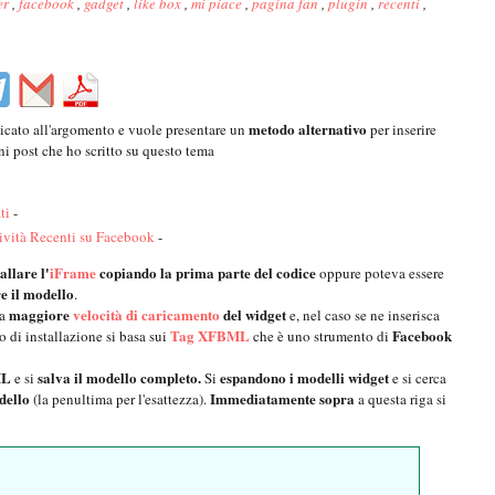
er
,
facebook
,
gadget
,
like box
,
mi piace
,
pagina fan
,
plugin
,
recenti
,
metodo alternativo
cato all'argomento e vuole presentare un
per inserire
ni post che ho scritto su questo tema
ti
-
tività Recenti su Facebook
-
allare l'
iFrame
copiando la prima parte del codice
oppure poteva essere
e il modello
.
maggiore
velocità di caricamento
del widget
a
e, nel caso se ne inserisca
Tag XFBML
Facebook
o di installazione si basa sui
che è uno strumento di
ML
salva il modello completo.
espandono i modelli widget
e si
Si
e
si cerca
dello
Immediatamente sopra
(la penultima per l'esattezza).
a questa riga si