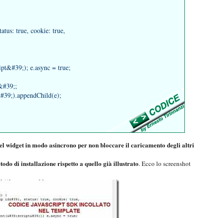
us: true, cookie: true,
t&#39;); e.async = true;
s&#39;;
9;).appendChild(e);
l widget in modo asincrono per non bloccare il caricamento degli altri
odo di installazione rispetto a quello già illustrato
. Ecco lo screenshot