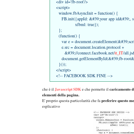
<div id='fb-root'/>
<script>
window.fbAsyncInit = function() {
FB.init({appId: &#39;your app id&#39;, stat
xfbml: true});
};
(function() {
var e = document.createElement(&#39;scrip
e.src = document.location.protocol +
&#39;//connect.facebook.net/
it_IT
/all.j
document.getElementById(&#39;fb-root&#3
}());
</script>
<!-- FACEBOOK SDK FINE -->
Javascript SDK
caricamento de
che è il
e che permette il
elementi della pagina.
preferire questo met
E' proprio questa particolarità che fa
esplicativo