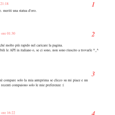
 21:18
e. meriti una statua d'oro.
 ore 01:30
ché molto più rapido nel caricare la pagina.
li le API in italiano o, se ci sono, non sono riuscito a trovarle ^_^
hè compare solo la mia anteprima se clicco su mi piace e nn
tà recenti compaiono solo le mie preferenze :(
 ore 16:22