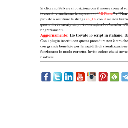
Salva
Si clicca su
e si posiziona con il mouse come al sol
"
Mi Piace
" e "Non 
invece di visualizzare le espressioni
provato a sostituire la stringa
en_US
con
it
ma non funzion
questo file Javascript
http://connect.facebook.net/en_US/
ringraziamenti.
Aggiornamento:
Ho trovato lo script in italiano
. B
Con i plugin inseriti con questa procedura non è raro ch
grande beneficio per la rapidità di visualizzazione
con
funzionano in modo corretto
. Invito coloro che si trov
risolvere.