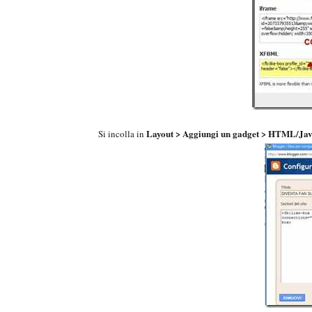
Layout > Aggiungi un gadget > HTML/Jav
Si incolla in