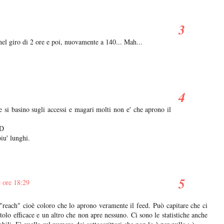
nel giro di 2 ore e poi, nuovamente a 140... Mah...
e si basino sugli accessi e magari molti non e' che aprono il
-D
iu' lunghi.
 ore 18:29
i "reach" cioè coloro che lo aprono veramente il feed. Può capitare che ci
itolo efficace e un altro che non apre nessuno. Ci sono le statistiche anche