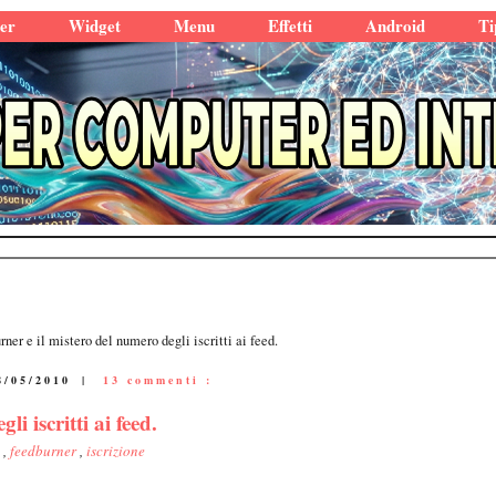
er
Widget
Menu
Effetti
Android
Ti
ner e il mistero del numero degli iscritti ai feed.
8/05/2010
|
13 commenti :
i iscritti ai feed.
d
,
feedburner
,
iscrizione