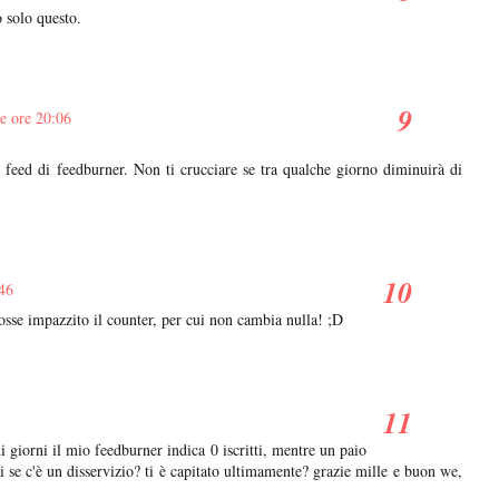
 solo questo.
le ore 20:06
o feed di feedburner. Non ti crucciare se tra qualche giorno diminuirà di
:46
osse impazzito il counter, per cui non cambia nulla! ;D
i giorni il mio feedburner indica 0 iscritti, mentre un paio
i se c'è un disservizio? ti è capitato ultimamente? grazie mille e buon we,