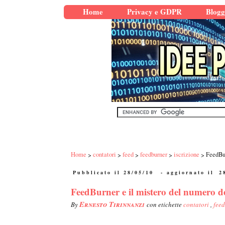
Home
Privacy e GDPR
Blogg
Home
contatori
feed
feedburner
iscrizione
FeedBur
Pubblicato il 28/05/10
- aggiornato il
2
FeedBurner e il mistero del numero degl
Ernesto Tirinnanzi
By
con etichette
contatori
,
fee