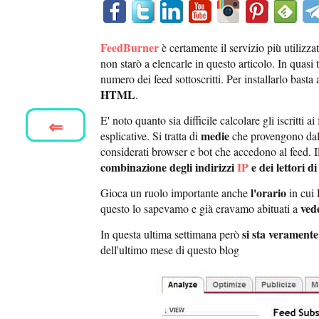
FeedBurner
è certamente il servizio più utilizza
non starò a elencarle in questo articolo. In quasi 
numero dei feed sottoscritti. Per installarlo bast
HTML
.
E' noto quanto sia difficile calcolare gli iscritti ai
⇐
medie
esplicative. Si tratta di
che provengono da
considerati browser e bot che accedono al feed. Il 
combinazione degli indirizzi
IP
e dei lettori di
l'orario
F
Gioca un ruolo importante anche
in cui
ved
questo lo sapevamo e già eravamo abituati a
si sta verament
In questa ultima settimana però
dell'ultimo mese di questo blog