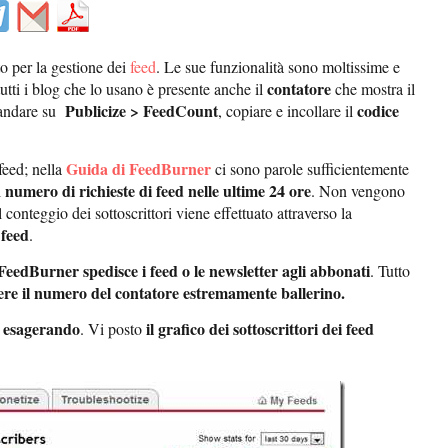
to per la gestione dei
feed
. Le sue funzionalità sono moltissime e
contatore
tutti i blog che lo usano è presente anche il
che mostra il
Publicize > FeedCount
codice
a andare su
, copiare e incollare il
Guida di FeedBurner
 feed; nella
ci sono parole sufficientemente
numero di richieste di feed nelle ultime 24 ore
l
. Non vengono
conteggio dei sottoscrittori viene effettuato attraverso la
 feed
.
eedBurner spedisce i feed o le newsletter agli abbonati
. Tutto
ere il numero del contatore estremamente ballerino.
e esagerando
il grafico dei sottoscrittori dei feed
. Vi posto