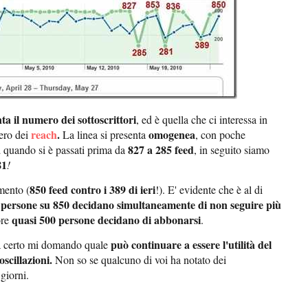
a il numero dei sottoscrittori
, ed è quella che ci interessa in
reach
.
omogenea
mero dei
La linea si presenta
, con poche
a
827 a 285 feed
quando si è passati prima da
, in seguito siamo
81
!
850 feed contro i 389 di ieri
mento (
!). E' evidente che è al di
 persone su 850 decidano simultaneamente di non seguire più
quasi 500 persone decidano di abbonarsi
re
.
può continuare a essere l'utilità del
ma certo mi domando quale
scillazioni.
Non so se qualcuno di voi ha notato dei
giorni.