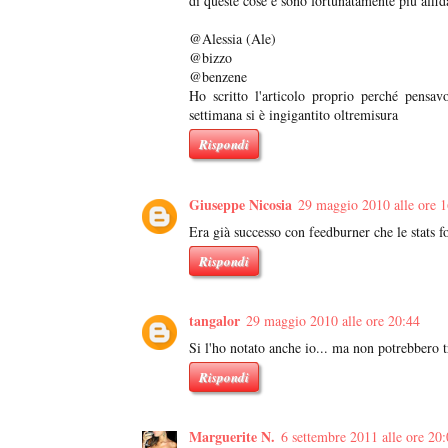
di queste cose e sono fortunatamente più affida
@Alessia (Ale)
@bizzo
@benzene
Ho scritto l'articolo proprio perché pensa
settimana si è ingigantito oltremisura
Rispondi
Giuseppe Nicosia
29 maggio 2010 alle ore 1
Era già successo con feedburner che le stats 
Rispondi
tangalor
29 maggio 2010 alle ore 20:44
Si l'ho notato anche io... ma non potrebbero 
Rispondi
Marguerite N.
6 settembre 2011 alle ore 20