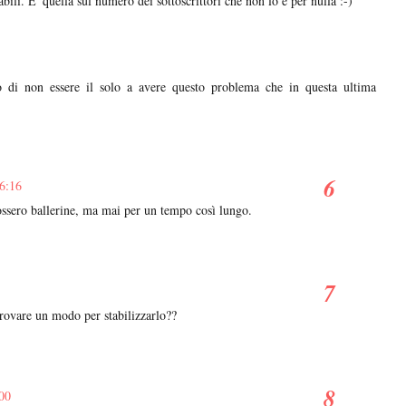
bili. E' quella sul numero dei sottoscrittori che non lo è per nulla :-)
vo di non essere il solo a avere questo problema che in questa ultima
6:16
fossero ballerine, ma mai per un tempo così lungo.
trovare un modo per stabilizzarlo??
:00