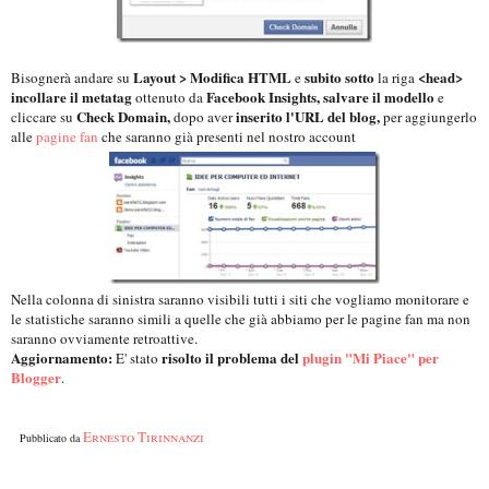
Layout > Modifica HTML
subito sotto
<head>
Bisognerà andare su
e
la riga
incollare il metatag
Facebook Insights, salvare il modello
ottenuto da
e
Check Domain,
inserito l'URL del blog,
cliccare su
dopo aver
per aggiungerlo
alle
pagine fan
che saranno già presenti nel nostro account
Nella colonna di sinistra saranno visibili tutti i siti che vogliamo monitorare e
l
e statistiche saranno simili a quelle che già abbiamo per le pagine fan ma non
saranno ovviamente retroattive.
Aggiornamento:
risolto il problema del
plugin "Mi Piace" per
E' stato
Blogger
.
Ernesto Tirinnanzi
Pubblicato da