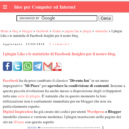
≡
Idee per Computer ed Internet
Home
blog
blogger
facebook
iframe
pagina fan
plugin
statistiche
I plugin
Like e le statistiche di Facebook Insights per il nostro blog.
Aggiornato:
23/04/2010
|
5 commenti :
I plugin Like e le statistiche di Facebook Insights per il nostro blog.
Facebook
Diventa fan
ha da poco cambiato il classico "
" in un meno
Mi Piace
agevolare la condivisione di contenuti
impegnativo "
" per
. Insieme a
questa piccola rivoluzione ha anche messo a disposizione degli sviluppatori
tutta una
serie di plugin
. E' naturale che in questo momento la loro
utilizzazione non è esattamente immediata per un blogger che non sia
particolarmente esperto.
Digital Inspiration
Wordpress
e Blogger
ha già creato dei codici per utenti
(modello classico e versione moderna). I plugin inseriscono nelle pagine dei
siti un
iFrame
con questo aspetto