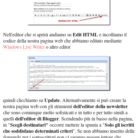
Edit HTML
Nell'editor che si aprirà andiamo su
e incolliamo il
codice della nostra pagina web che abbiamo editato mediante
Windows Live Writer
o altro editor
Update
quindi clicchiamo su
. Alternativamente si può creare la
dell'editor della newsletter
nostra pagina web con gli strumenti
che sono comunque molto sofisticati e in tutto e per tutto simili a
dell'editor di Blogger
quelli
. Scendendo più in basso nella pagina,
Scegli destinatari"
Solo gli iscritti
in "
occorre mettere la spunta a "
che soddisfano determinati criteri
". Se non abbiamo inserito delle
domande per i sottoscrittori non ci saranno nessun lettore che