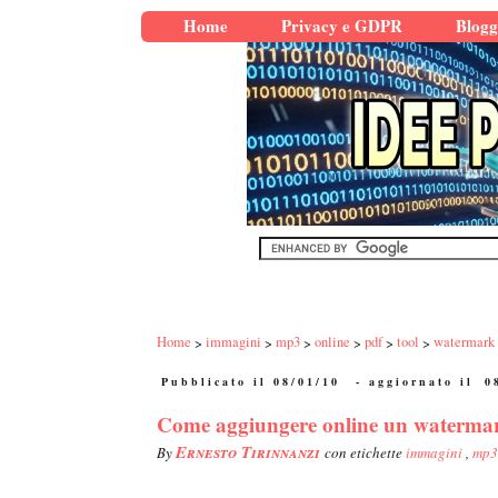
Home
Privacy e GDPR
Blogg
Home
immagini
mp3
online
pdf
tool
watermark
Pubblicato il 08/01/10
- aggiornato il
0
Come aggiungere online un watermark
Ernesto Tirinnanzi
By
con etichette
immagini
,
mp