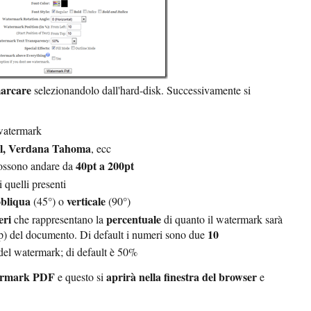
marcare
selezionandolo dall'hard-disk. Successivamente si
watermark
l, Verdana Tahoma
, ecc
40pt a 200pt
ossono andare da
i quelli presenti
obliqua
verticale
(45°) o
(90°)
eri
percentuale
che rappresentano la
di quanto il watermark sarà
10
p) del documento. Di default i numeri sono due
el watermark; di default è 50%
rmark PDF
aprirà nella finestra del browser
e questo si
e