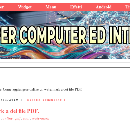
er
Widget
Menu
Effetti
Android
Ti
Come aggiungere online un watermark a dei file PDF.
8/01/2010
|
Nessun commento :
 a dei file PDF.
3
,
online
,
pdf
,
tool
,
watermark