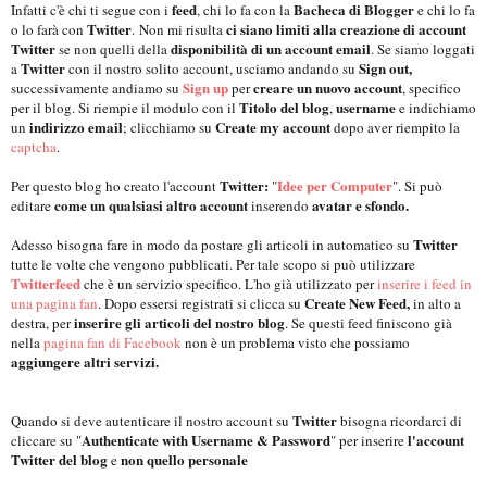
feed
Bacheca di Blogger
Infatti c'è chi ti segue con i
, chi lo fa con la
e chi lo fa
Twitter
ci siano limiti alla creazione di account
o lo farà con
.
Non mi risulta
Twitter
disponibilità di un account email
se non quelli della
. Se siamo loggati
Twitter
Sign out,
a
con il nostro solito account, usciamo andando su
Sign up
creare un nuovo account
successivamente andiamo su
per
, specifico
Titolo del blog
username
per il blog. Si riempie il modulo con il
,
e indichiamo
indirizzo email
Create my account
un
; clicchiamo su
dopo aver riempito la
captcha
.
Twitter:
Idee per Computer
Per questo blog ho creato l'account
"
". Si può
come un qualsiasi altro account
avatar e sfondo.
editare
inserendo
Twitter
Adesso bisogna fare in modo da postare gli articoli in automatico su
tutte le volte che vengono pubblicati. Per tale scopo si può utilizzare
Twitterfeed
che è un servizio specifico. L'ho già utilizzato per
inserire i feed in
Create New Feed,
una pagina fan
. Dopo essersi registrati si clicca su
in alto a
inserire gli articoli del nostro blog
destra, per
. Se questi feed finiscono già
nella
pagina fan di Facebook
non è un problema visto che possiamo
aggiungere altri servizi.
Twitter
Quando si deve autenticare il nostro account su
bisogna ricordarci di
Authenticate with Username & Password
l'account
cliccare su "
" per inserire
Twitter del blog
non quello personale
e