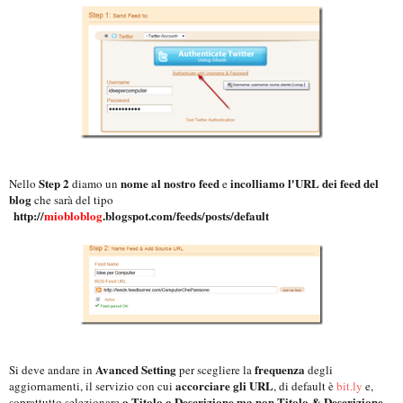
Step 2
nome al nostro feed
incolliamo l'URL dei feed del
Nello
diamo un
e
blog
che sarà del tipo
http://
miobloblog
.blogspot.com/feeds/posts/default
Avanced Setting
frequenza
Si deve andare in
per scegliere la
degli
accorciare gli URL
aggiornamenti, il servizio con cui
, di default è
bit.ly
e,
o Titolo o Descrizione ma non Titolo & Descrizione
soprattutto selezionare