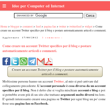
≡
Idee per Computer ed Internet
Home
blogger
contatori
feed
pagina fan
twitter
twitterfeed
widget
Come
creare un account Twitter specifico per il blog e postare automaticamente articoli e commenti.
Aggiornato:
17/08/2012
|
1 commento :
Come creare un account Twitter specifico per il blog e postare
automaticamente articoli e commenti.
Creare un account Twitter per il blog e postare automaticamente
articoli e commenti.
Twitter
Moltissime persone hanno un account
, al mio si può arrivare dal
L'account personale è cosa diversa da un account
collegamento precedente.
specifico per il blog
account e blog
. Non è detto che si voglia mischiare
e poi
argomenti molto diversi
si potrebbe avere più di un sito che trattano
tra loro.
Twitter
E' quindi interessante crearsi una pagina su
per ogni blog un po' come
pagina fan su Facebook.
fosse una