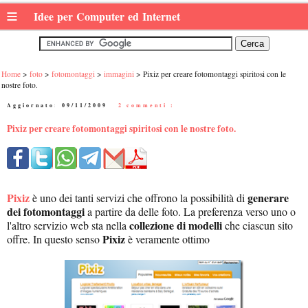
≡
Idee per Computer ed Internet
Home
foto
fotomontaggi
immagini
Pixiz per creare fotomontaggi spiritosi con le
nostre foto.
Aggiornato:
09/11/2009
|
2 commenti :
Pixiz per creare fotomontaggi spiritosi con le nostre foto.
Pixiz
generare
è uno dei tanti servizi che offrono la possibilità di
dei fotomontaggi
a partire da delle foto. La preferenza verso uno o
collezione di modelli
l'altro servizio web sta nella
che ciascun sito
Pixiz
offre. In questo senso
è veramente ottimo