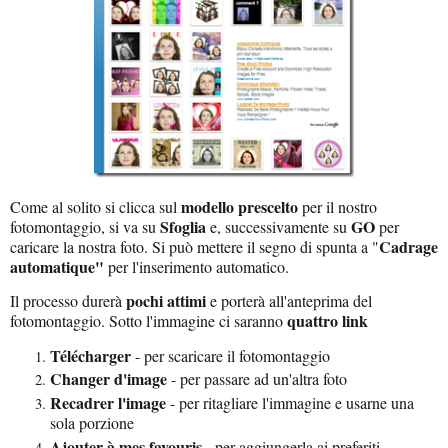
modello prescelto
Come al solito si clicca sul
per il nostro
Sfoglia
GO
fotomontaggio, si va su
e, successivamente su
per
Cadrage
caricare la nostra foto. Si può mettere il segno di spunta a "
automatique"
per l'inserimento automatico.
pochi attimi
Il processo durerà
e porterà all'anteprima del
quattro link
fotomontaggio. Sotto l'immagine ci saranno
Télécharger
- per scaricare il fotomontaggio
Changer d'image
- per passare ad un'altra foto
Recadrer l'image
- per ritagliare l'immagine e usarne una
sola porzione
Ajouter à mes favouris
- per aggiungerla ai preferiti