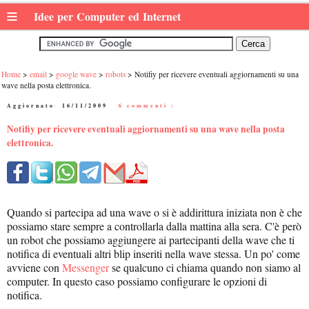
≡
Idee per Computer ed Internet
Home
email
google wave
robots
Notifiy per ricevere eventuali aggiornamenti su una
wave nella posta elettronica.
Aggiornato:
16/11/2009
|
6 commenti :
Notifiy per ricevere eventuali aggiornamenti su una wave nella posta
elettronica.
Quando si partecipa ad una wave o si è addirittura iniziata non è che
possiamo stare sempre a controllarla dalla mattina alla sera. C'è però
un robot che possiamo aggiungere ai partecipanti della wave che ti
notifica di eventuali altri blip inseriti nella wave stessa. Un po' come
avviene con
Messenger
se qualcuno ci chiama quando non siamo al
computer. In questo caso possiamo configurare le opzioni di
notifica.