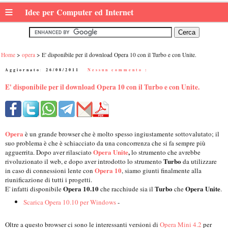
≡
Idee per Computer ed Internet
Home
opera
E' disponibile per il download Opera 10 con il Turbo e con Unite.
Aggiornato:
26/08/2011
|
Nessun commento :
E' disponibile per il download Opera 10 con il Turbo e con Unite.
Opera
è un grande browser che è molto spesso ingiustamente sottovalutato; il
suo problema è che è schiacciato da una concorrenza che si fa sempre più
Opera Unite
,
agguerrita. Dopo aver rilasciato
lo strumento che avrebbe
Turbo
rivoluzionato il web, e dopo aver introdotto lo strumento
da utilizzare
Opera 10
in caso di connessioni lente con
, siamo giunti finalmente alla
riunificazione di tutti i progetti.
Opera 10.10
Turbo
Opera Unite
E' infatti disponibile
che racchiude sia il
che
.
Scarica Opera 10.10 per Windows
-
Oltre a questo browser ci sono le interessanti versioni di
Opera Mini 4.2
per