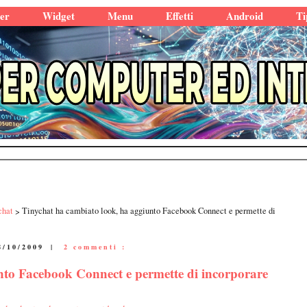
er
Widget
Menu
Effetti
Android
Ti
chat
Tinychat ha cambiato look, ha aggiunto Facebook Connect e permette di
8/10/2009
|
2 commenti :
nto Facebook Connect e permette di incorporare