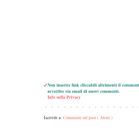
Non inserire link cliccabili altrimenti il commen
avvertito via email di nuovi commenti.
Info sulla Privacy
Iscriviti a:
Commenti sul post ( Atom )