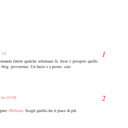
1:14
domanda fattoti qualche settimana fà. forse é preoprio quello
o blog. proveremo. Un bacio e a presto. ciao
 ore 01:04
ppure
iWebcam
. Scegli quella che ti piace di più