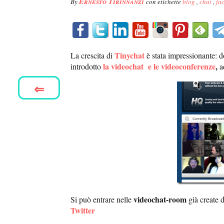
Ernesto Tirinnanzi
By
con etichette
blog
,
chat
,
fa
Tinychat
La crescita di
è stata impressionante: 
la videochat e le videoconferenze
,
introdotto
a
⇐
videochat-room
Si può entrare nelle
già create d
Twitter