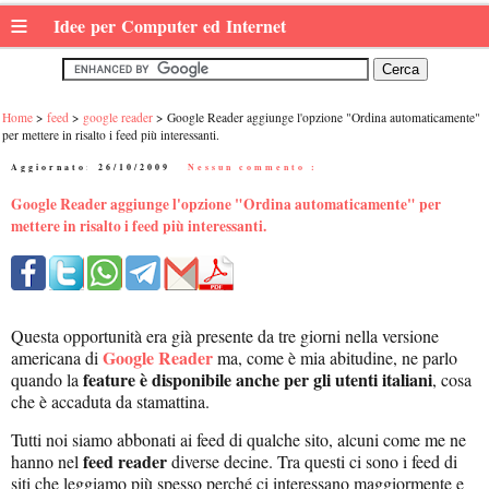
≡
Idee per Computer ed Internet
Home
feed
google reader
Google Reader aggiunge l'opzione "Ordina automaticamente"
per mettere in risalto i feed più interessanti.
Aggiornato:
26/10/2009
|
Nessun commento :
Google Reader aggiunge l'opzione "Ordina automaticamente" per
mettere in risalto i feed più interessanti.
Questa opportunità era già presente da tre giorni nella versione
Google Reader
americana di
ma, come è mia abitudine, ne parlo
feature è disponibile anche per gli utenti italiani
quando la
, cosa
che è accaduta da stamattina.
Tutti noi siamo abbonati ai feed di qualche sito, alcuni come me ne
feed reader
hanno nel
diverse decine. Tra questi ci sono i feed di
siti che leggiamo più spesso perché ci interessano maggiormente e