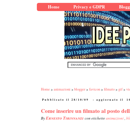
Home
Privacy e GDPR
Blogg
Home
animazioni
blogger
favicon
filmato
gif
vi
Pubblicato il 28/10/09
- aggiornato il
1
Come inserire un filmato al posto dell
Ernesto Tirinnanzi
By
con etichette
animazioni
,
bl