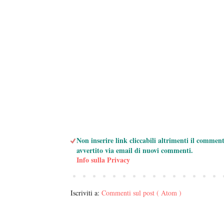
Non inserire link cliccabili altrimenti il commen
avvertito via email di nuovi commenti.
Info sulla Privacy
Iscriviti a:
Commenti sul post ( Atom )