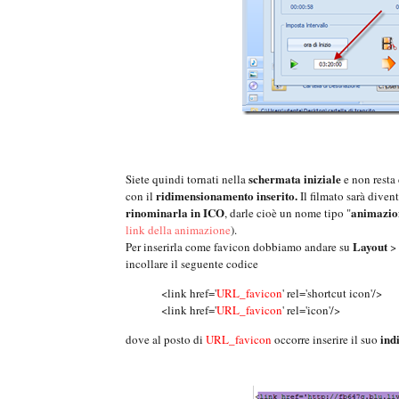
schermata iniziale
Siete quindi tornati nella
e non resta 
ridimensionamento inserito.
con il
Il filmato sarà diven
rinominarla in ICO
animazio
, darle cioè un nome tipo "
link della animazione
).
Layout
Per inserirla come favicon dobbiamo andare su
>
incollare il seguente codice
<link href='
URL_favicon
' rel='shortcut icon'/>
<link href='
URL_favicon
' rel='icon'/>
indi
dove al posto di
URL_favicon
occorre inserire il suo