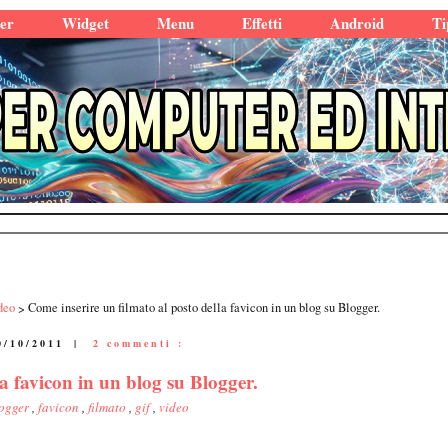
er
Widget
Menu
Effetti
Android
Ti
deo
Come inserire un filmato al posto della favicon in un blog su Blogger.
0/10/2011
|
2 commenti :
a favicon in un blog su Blogger.
ogger
,
favicon
,
filmato
,
gif
,
video