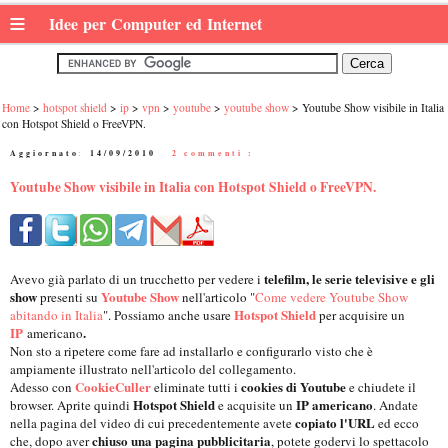
≡
Idee per Computer ed Internet
Home
hotspot shield
ip
vpn
youtube
youtube show
Youtube Show visibile in Italia
con Hotspot Shield o FreeVPN.
Aggiornato:
14/09/2010
|
2 commenti :
Youtube Show visibile in Italia con Hotspot Shield o FreeVPN.
telefilm, le serie televisive e gli
Avevo già parlato di un trucchetto per vedere i
show
Youtube Show
presenti su
nell'articolo "
Come vedere Youtube Show
Hotspot Shield
abitando in Italia
". Possiamo anche usare
per acquisire un
IP
.
americano
Non sto a ripetere come fare ad installarlo e configurarlo visto che è
ampiamente illustrato nell'articolo del collegamento.
CookieCuller
cookies di Youtube
Adesso con
eliminate tutti i
e chiudete il
Hotspot Shield
IP americano
browser. Aprite quindi
e acquisite un
. Andate
copiato l'URL
nella pagina del video di cui precedentemente avete
ed ecco
chiuso una pagina pubblicitaria
che, dopo aver
, potete godervi lo spettacolo