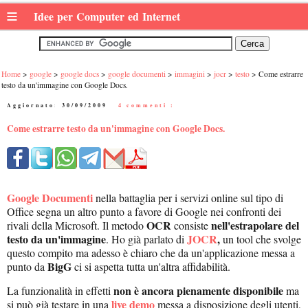
≡
Idee per Computer ed Internet
Home
google
google docs
google documenti
immagini
jocr
testo
Come estrarre
testo da un'immagine con Google Docs.
Aggiornato:
30/09/2009
|
4 commenti :
Come estrarre testo da un'immagine con Google Docs.
Google Documenti
nella battaglia per i servizi online sul tipo di
Office segna un altro punto a favore di Google nei confronti dei
OCR
nell'estrapolare del
rivali della Microsoft. Il metodo
consiste
testo da un'immagine
JOCR
,
. Ho già parlato di
un tool che svolge
questo compito ma adesso è chiaro che da un'applicazione messa a
BigG
punto da
ci si aspetta tutta un'altra affidabilità.
non è ancora pienamente disponibile
La funzionalità in effetti
ma
live demo
si può già testare in una
messa a disposizione degli utenti,