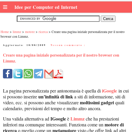
≡
Idee per Computer ed Internet
Home
limmz
motore
ricerca
Creare una pagina iniziale personalizzata per il nostro
browser con Limmz.
Aggiornato:
18/08/2009
|
Nessun commento :
Creare una pagina iniziale personalizzata per il nostro browser con
Limmz.
iGoogle
La pagina personalizzata per antonomasia è quella di
in cui
un’infinità di link
si possono inserire
a siti di informazione, siti di
moltissimi gadget
video, ecc. si possono anche visualizzare
quali
calendario, previsioni del tempo e molto altro ancora.
IGoogle
Limmz
Una valida alternativa ad
è
che ha prestazioni
motore di
inferiori ma comunque interessanti. Funziona come un
ricerca
metamotore
o meglio come un
visto che offre link ad altri