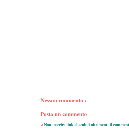
Nessun commento :
Posta un commento
Non inserire link cliccabili altrimenti il commen