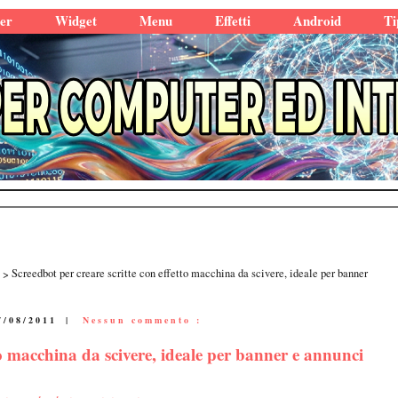
er
Widget
Menu
Effetti
Android
Ti
Screedbot per creare scritte con effetto macchina da scivere, ideale per banner
7/08/2011
|
Nessun commento :
to macchina da scivere, ideale per banner e annunci