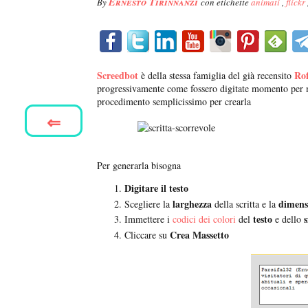
Ernesto Tirinnanzi
By
con etichette
animati
,
flickr
Screedbot
Rof
è della stessa famiglia del già recensito
progressivamente come fossero digitate momento per 
procedimento semplicissimo per crearla
⇐
Per generarla bisogna
Digitare il testo
larghezza
dimens
Scegliere la
della scritta e la
testo
Immettere i
codici dei colori
del
e dello
Crea Massetto
Cliccare su