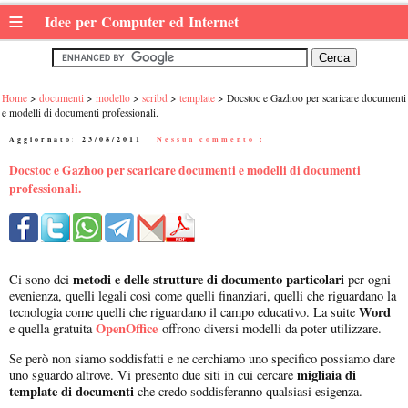
≡
Idee per Computer ed Internet
Home
documenti
modello
scribd
template
Docstoc e Gazhoo per scaricare documenti
e modelli di documenti professionali.
Aggiornato:
23/08/2011
|
Nessun commento :
Docstoc e Gazhoo per scaricare documenti e modelli di documenti
professionali.
metodi e delle strutture di documento particolari
Ci sono dei
per ogni
evenienza, quelli legali così come quelli finanziari, quelli che riguardano la
Word
tecnologia come quelli che riguardano il campo educativo. La suite
OpenOffice
e quella gratuita
offrono diversi modelli da poter utilizzare.
Se però non siamo soddisfatti e ne cerchiamo uno specifico possiamo dare
migliaia di
uno sguardo altrove. Vi presento due siti in cui cercare
template di documenti
che credo soddisferanno qualsiasi esigenza.