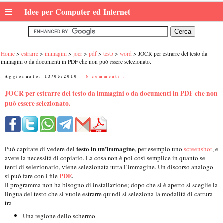
≡
Idee per Computer ed Internet
Home
estrarre
immagini
jocr
pdf
testo
word
JOCR per estrarre del testo da
immagini o da documenti in PDF che non può essere selezionato.
Aggiornato:
13/05/2010
|
6 commenti :
JOCR per estrarre del testo da immagini o da documenti in PDF che non
può essere selezionato.
testo in un’immagine
Può capitare di vedere del
, per esempio uno
screenshot
, e
avere la necessità di copiarlo. La cosa non è poi così semplice in quanto se
tenti di selezionarlo, viene selezionata tutta l’immagine. Un discorso analogo
PDF
.
si può fare con i file
Il programma non ha bisogno di installazione; dopo che si è aperto si sceglie la
lingua del testo che si vuole estrarre quindi si seleziona la modalità di cattura
tra
Una regione dello schermo