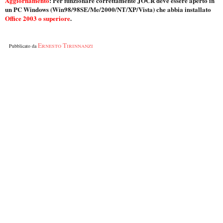
Aggiornamento
: Per funzionare correttamente JOCR deve essere aperto in
un PC Windows (Win98/98SE/Me/2000/NT/XP/Vista) che abbia installato
Office 2003 o superiore
.
Ernesto Tirinnanzi
Pubblicato da