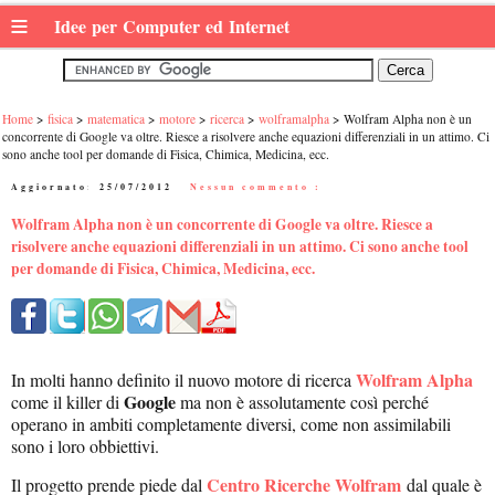
≡
Idee per Computer ed Internet
Home
fisica
matematica
motore
ricerca
wolframalpha
Wolfram Alpha non è un
concorrente di Google va oltre. Riesce a risolvere anche equazioni differenziali in un attimo. Ci
sono anche tool per domande di Fisica, Chimica, Medicina, ecc.
Aggiornato:
25/07/2012
|
Nessun commento :
Wolfram Alpha non è un concorrente di Google va oltre. Riesce a
risolvere anche equazioni differenziali in un attimo. Ci sono anche tool
per domande di Fisica, Chimica, Medicina, ecc.
Wolfram Alpha
In molti hanno definito il nuovo motore di ricerca
Google
come il killer di
ma non è assolutamente così perché
operano in ambiti completamente diversi, come non assimilabili
sono i loro obbiettivi.
Centro Ricerche Wolfram
Il progetto prende piede dal
dal quale è