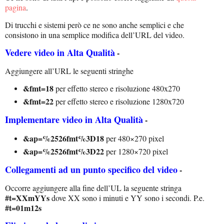
pagina
.
Di trucchi e sistemi però ce ne sono anche semplici e che
consistono in una semplice modifica dell’URL del video.
Vedere video in Alta Qualità
-
Aggiungere all’URL le seguenti stringhe
&fmt=18
per effetto stereo e risoluzione 480x270
&fmt=22
per effetto stereo e risoluzione 1280x720
Implementare video in Alta Qualità
-
&ap=%2526fmt%3D18
per 480×270 pixel
&ap=%2526fmt%3D22
per 1280×720 pixel
Collegamenti ad un punto specifico del video
-
Occorre aggiungere alla fine dell’UL la seguente stringa
#t=XXmYYs
dove XX sono i minuti e YY sono i secondi. P.e.
#t=01m12s