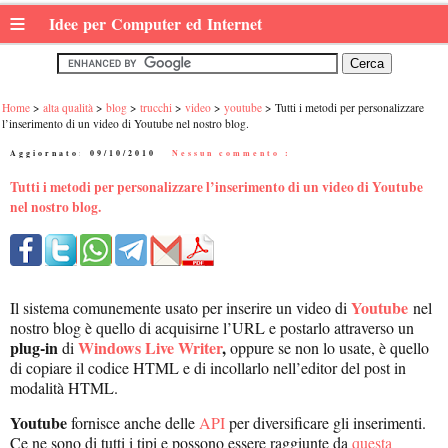
≡
Idee per Computer ed Internet
Home
alta qualità
blog
trucchi
video
youtube
Tutti i metodi per personalizzare
l’inserimento di un video di Youtube nel nostro blog.
Aggiornato:
09/10/2010
|
Nessun commento :
Tutti i metodi per personalizzare l’inserimento di un video di Youtube
nel nostro blog.
Youtube
Il sistema comunemente usato per inserire un video di
nel
nostro blog è quello di acquisirne l’URL e postarlo attraverso un
plug-in
Windows Live Writer
,
di
oppure se non lo usate, è quello
di copiare il codice HTML e di incollarlo nell’editor del post in
modalità HTML.
Youtube
fornisce anche delle
API
per diversificare gli inserimenti.
Ce ne sono di tutti i tipi e possono essere raggiunte da
questa