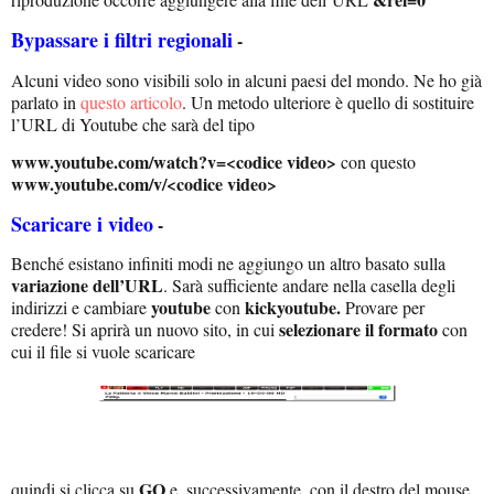
Bypassare i filtri regionali
-
Alcuni video sono visibili solo in alcuni paesi del mondo. Ne ho già
parlato in
questo articolo
. Un metodo ulteriore è quello di sostituire
l’URL di Youtube che sarà del tipo
www.youtube.com/watch?v=<codice
video>
con questo
www.youtube.com/v/<codice
video>
Scaricare i video
-
Benché esistano infiniti modi ne aggiungo un altro basato sulla
variazione dell’URL
. Sarà sufficiente andare nella casella degli
youtube
kickyoutube.
indirizzi e cambiare
con
Provare per
selezionare il formato
credere! Si aprirà un nuovo sito, in cui
con
cui il file si vuole scaricare
GO
quindi si clicca su
e, successivamente, con il destro del mouse