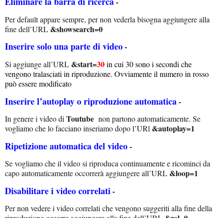
Eliminare la barra di ricerca
-
Per default appare sempre, per non vederla bisogna aggiungere alla
&showsearch=0
fine dell’URL
Inserire solo una parte di video
-
&start=
30
Si aggiunge all’URL
in cui 30 sono i secondi che
vengono tralasciati in riproduzione. Ovviamente il numero in rosso
può essere modificato
Inserire l’autoplay o riproduzione automatica
-
Toutube
In genere i video di
non partono automaticamente. Se
&autoplay=1
vogliamo che lo facciano inseriamo dopo l’URl
Ripetizione automatica del video
-
Se vogliamo che il video si riproduca continuamente e ricominci da
&loop=1
capo automaticamente occorrerà aggiungere all’URL
Disabilitare i video correlati
-
Per non vedere i video correlati che vengono suggeriti alla fine della
&rel=0
riproduzione occorre aggiungere alla fine dell’URL