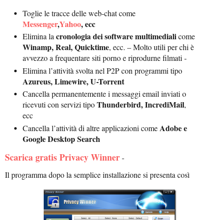
Toglie le tracce delle web-chat come
Messenger
,
Yahoo
, ecc
cronologia dei software multimediali
Elimina la
come
Winamp, Real, Quicktime
, ecc. – Molto utili per chi è
avvezzo a frequentare siti porno e riprodurne filmati -
Elimina l’attività svolta nel P2P con programmi tipo
Azureus, Limewire, U-Torrent
Cancella permanentemente i messaggi email inviati o
Thunderbird, IncrediMail
ricevuti con servizi tipo
,
ecc
Adobe e
Cancella l’attività di altre applicazioni come
Google
Desktop Search
Scarica gratis Privacy Winner
-
Il programma dopo la semplice installazione si presenta così