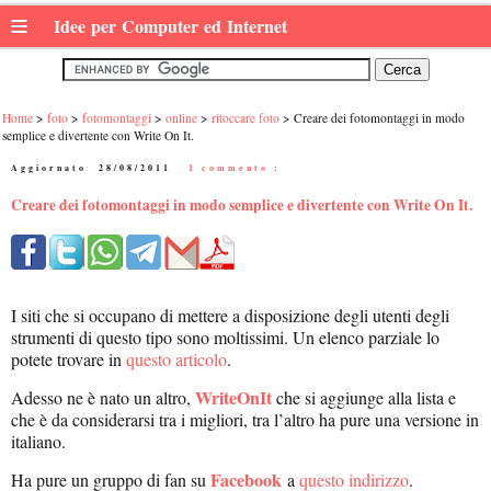
≡
Idee per Computer ed Internet
Home
foto
fotomontaggi
online
ritoccare foto
Creare dei fotomontaggi in modo
semplice e divertente con Write On It.
Aggiornato:
28/08/2011
|
1 commento :
Creare dei fotomontaggi in modo semplice e divertente con Write On It.
I siti che si occupano di mettere a disposizione degli utenti degli
strumenti di questo tipo sono moltissimi. Un elenco parziale lo
potete trovare in
questo articolo
.
WriteOnIt
Adesso ne è nato un altro,
che si aggiunge alla lista e
che è da considerarsi tra i migliori, tra l’altro ha pure una versione in
italiano.
Facebook
Ha pure un gruppo di fan su
a
questo indirizzo
.