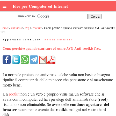
≡
Idee per Computer ed Internet
Home
antivirus
avg
rootkit
Come perché e quando scaricare ed usare AVG Anti-rootkit
free.
Aggiornato:
10/05/2009
|
Nessun commento :
Come perché e quando scaricare ed usare AVG Anti-rootkit free.
La normale protezione antivirus qualche volta non basta e bisogna
ripulire il computer da delle minacce che persistono e si mascherano
molto bene.
Un
rootkit
non è un vero e proprio virus ma un software che si
root
avvia con il computer ed ha i privilegi dell’amministratore (
)
continue aperture del
risultando non eliminabile. Se avete delle
browser
rootkit
sicuramente avente dei
maligni nel vostro hard-
disk.