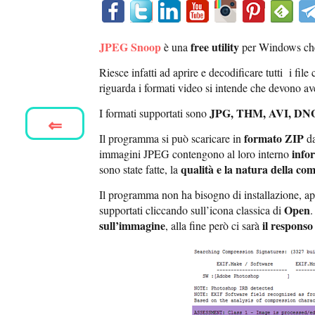
JPEG Snoop
free utility
è una
per Windows che
Riesce infatti ad aprire e decodificare tutti i fi
riguarda i formati video si intende che devono av
JPG, THM, AVI, DN
I formati supportati sono
⇐
formato ZIP
Il programma si può scaricare in
da
info
immagini JPEG contengono al loro interno
qualità e la natura della co
sono state fatte, la
Il programma non ha bisogno di installazione, app
Open
supportati cliccando sull’icona classica di
sull’immagine
il responso
, alla fine però ci sarà