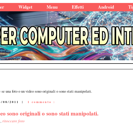
er
Widget
Menu
Effetti
Android
Ti
se una foto o un video sono originali o sono stati manipolati.
4/08/2011
|
1 commento :
eo sono originali o sono stati manipolati.
i
,
ritoccare foto