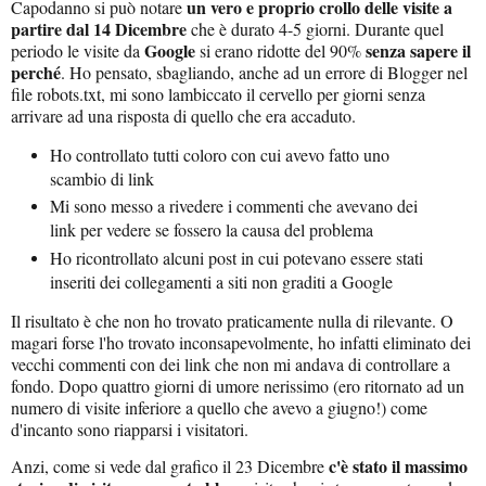
un vero e proprio crollo delle visite a
Capodanno si può notare
partire dal 14 Dicembre
che è durato 4-5 giorni. Durante quel
Google
senza sapere il
periodo le visite da
si erano ridotte del 90%
perché
. Ho pensato, sbagliando, anche ad un errore di Blogger nel
file robots.txt, mi sono lambiccato il cervello per giorni senza
arrivare ad una risposta di quello che era accaduto.
Ho controllato tutti coloro con cui avevo fatto uno
scambio di link
Mi sono messo a rivedere i commenti che avevano dei
link per vedere se fossero la causa del problema
Ho ricontrollato alcuni post in cui potevano essere stati
inseriti dei collegamenti a siti non graditi a Google
Il risultato è che non ho trovato praticamente nulla di rilevante. O
magari forse l'ho trovato inconsapevolmente, ho infatti eliminato dei
vecchi commenti con dei link che non mi andava di controllare a
fondo. Dopo quattro giorni di umore nerissimo (ero ritornato ad un
numero di visite inferiore a quello che avevo a giugno!) come
d'incanto sono riapparsi i visitatori.
c'è stato il massimo
Anzi, come si vede dal grafico il 23 Dicembre