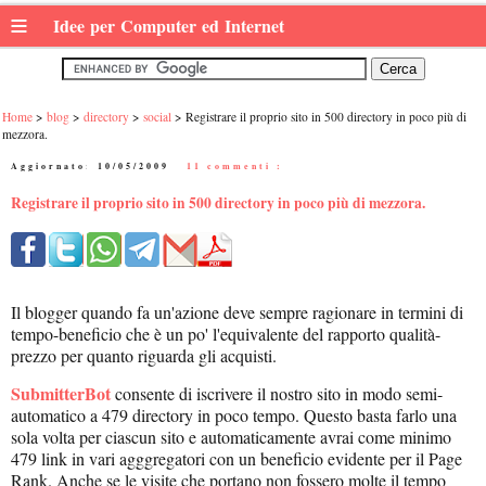
≡
Idee per Computer ed Internet
Home
blog
directory
social
Registrare il proprio sito in 500 directory in poco più di
mezzora.
Aggiornato:
10/05/2009
|
11 commenti :
Registrare il proprio sito in 500 directory in poco più di mezzora.
Il blogger quando fa un'azione deve sempre ragionare in termini di
tempo-beneficio che è un po' l'equivalente del rapporto qualità-
prezzo per quanto riguarda gli acquisti.
SubmitterBot
consente di iscrivere il nostro sito in modo semi-
automatico a 479 directory in poco tempo. Questo basta farlo una
sola volta per ciascun sito e automaticamente avrai come minimo
479 link in vari agggregatori con un beneficio evidente per il Page
Rank. Anche se le visite che portano non fossero molte il tempo