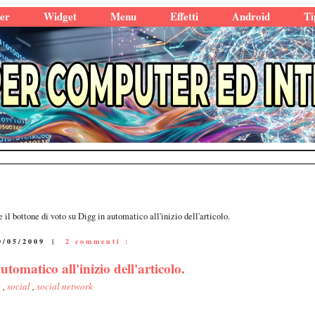
er
Widget
Menu
Effetti
Android
Ti
e il bottone di voto su Digg in automatico all'inizio dell'articolo.
0/05/2009
|
2 commenti :
utomatico all'inizio dell'articolo.
e
,
social
,
social network