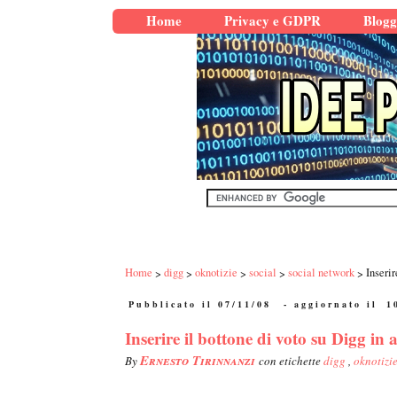
Home
Privacy e GDPR
Blogg
Home
digg
oknotizie
social
social network
Inserir
Pubblicato il 07/11/08
- aggiornato il
1
Inserire il bottone di voto su Digg in a
Ernesto Tirinnanzi
By
con etichette
digg
,
oknotizi