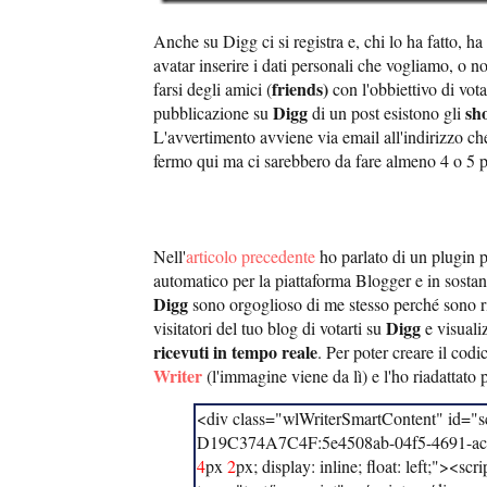
Anche su Digg ci si registra e, chi lo ha fatto, ha 
avatar inserire i dati personali che vogliamo, o 
friends)
farsi degli amici (
con l'obbiettivo di vota
Digg
sh
pubblicazione su
di un post esistono gli
L'avvertimento avviene via email all'indirizzo ch
fermo qui ma ci sarebbero da fare almeno 4 o 5 p
Nell'
articolo precedente
ho parlato di un plugin p
automatico per la piattaforma Blogger e in sostan
Digg
sono orgoglioso di me stesso perché sono ri
Digg
visitatori del tuo blog di votarti su
e visuali
ricevuti in tempo reale
. Per poter creare il cod
Writer
(l'immagine viene da lì) e l'ho riadattato 
<div class="wlWriterSmartContent" id=
D19C374A7C4F:5e4508ab-04f5-4691-ac13
4
px
2
px; display: inline; float: left;"><scr