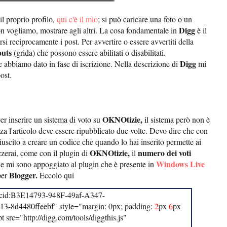
il proprio profilo,
qui c'è il mio
; si può caricare una foto o un
Digg
non vogliamo, mostrare agli altri. La cosa fondamentale in
è il
rsi reciprocamente i post. Per avvertire o essere avvertiti della
outs
(grida) che possono essere abilitati o disabilitati.
Digg
e abbiamo dato in fase di iscrizione. Nella descrizione di
mi
ost.
OKNOtizie,
er inserire un sistema di voto su
il sistema però non è
za l'articolo deve essere ripubblicato due volte. Devo dire che con
uscito a creare un codice che quando lo hai inserito permette ai
OKNOtizie,
numero dei voti
zzerai, come con il plugin di
il
Windows Live
ice mi sono appoggiato al plugin che è presente in
Blogger.
per
Eccolo qui
"scid:B3E14793-948F-49af-A347-
-8d4480ffeebf" style="margin: 0px; padding:
2
px
6
px
ipt src="http://digg.com/tools/diggthis.js"