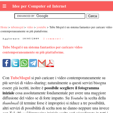
≡
Idee per Computer ed Internet
Home
tubemogul
video
youtube
Tube Mogul è un sistema fantastico per caricare video
contemporaneamente su più piattaforme.
Aggiornato:
10/05/2009
|
2 commenti :
Tube Mogul è un sistema fantastico per caricare video
contemporaneamente su più piattaforme.
TubeMogul
Con
si può caricare i video contemporaneamente su
più servizi di video-sharing; naturalmente a questi servizi bisogna
possibile scegliere il fotogramma
essere già iscritti, inoltre è
iniziale
cosa assolutamente fondamentale per avere una maggiore
diffusione del video se di forte impatto. Su
Youtube
la scelta della
thumbnail
(il termine forse è improprio) si riduce a tre possibilità,
altri servizi di possibilità di scelta non ne danno neppure una invece
con
TubeMogul
l'immagine iniziale scelta sarà visualizzata in tutti i