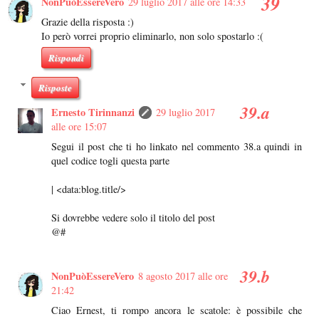
NonPuòEssereVero
29 luglio 2017 alle ore 14:33
Grazie della risposta :)
Io però vorrei proprio eliminarlo, non solo spostarlo :(
Rispondi
Risposte
Ernesto Tirinnanzi
29 luglio 2017
alle ore 15:07
Segui il post che ti ho linkato nel commento 38.a quindi in
quel codice togli questa parte
| <data:blog.title/>
Si dovrebbe vedere solo il titolo del post
@#
NonPuòEssereVero
8 agosto 2017 alle ore
21:42
Ciao Ernest, ti rompo ancora le scatole: è possibile che