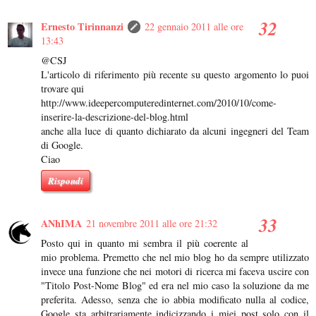
Ernesto Tirinnanzi
22 gennaio 2011 alle ore
13:43
@CSJ
L'articolo di riferimento più recente su questo argomento lo puoi
trovare qui
http://www.ideepercomputeredinternet.com/2010/10/come-
inserire-la-descrizione-del-blog.html
anche alla luce di quanto dichiarato da alcuni ingegneri del Team
di Google.
Ciao
Rispondi
ANhIMA
21 novembre 2011 alle ore 21:32
Posto qui in quanto mi sembra il più coerente al
mio problema. Premetto che nel mio blog ho da sempre utilizzato
invece una funzione che nei motori di ricerca mi faceva uscire con
"Titolo Post-Nome Blog" ed era nel mio caso la soluzione da me
preferita. Adesso, senza che io abbia modificato nulla al codice,
Google sta arbitrariamente indicizzando i miei post solo con il