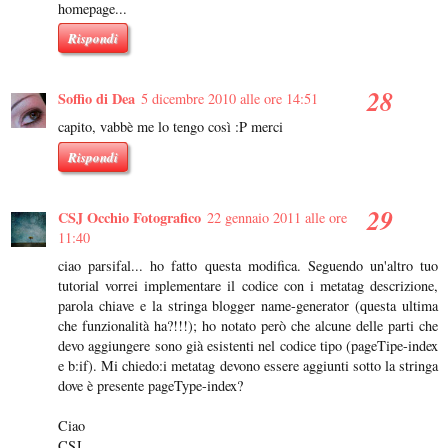
homepage...
Rispondi
Soffio di Dea
5 dicembre 2010 alle ore 14:51
capito, vabbè me lo tengo così :P merci
Rispondi
CSJ Occhio Fotografico
22 gennaio 2011 alle ore
11:40
ciao parsifal... ho fatto questa modifica. Seguendo un'altro tuo
tutorial vorrei implementare il codice con i metatag descrizione,
parola chiave e la stringa blogger name-generator (questa ultima
che funzionalità ha?!!!); ho notato però che alcune delle parti che
devo aggiungere sono già esistenti nel codice tipo (pageTipe-index
e b:if). Mi chiedo:i metatag devono essere aggiunti sotto la stringa
dove è presente pageType-index?
Ciao
CSJ