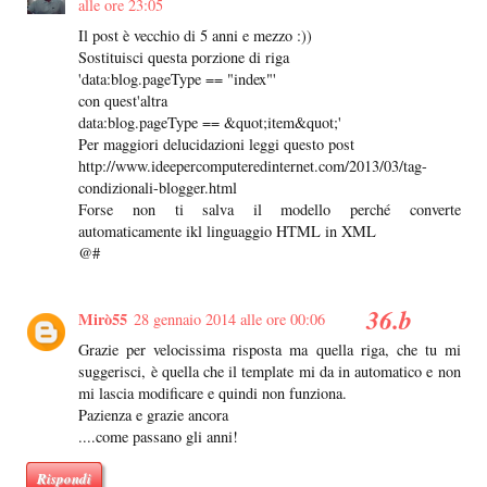
alle ore 23:05
Il post è vecchio di 5 anni e mezzo :))
Sostituisci questa porzione di riga
'data:blog.pageType == "index"'
con quest'altra
data:blog.pageType == &quot;item&quot;'
Per maggiori delucidazioni leggi questo post
http://www.ideepercomputeredinternet.com/2013/03/tag-
condizionali-blogger.html
Forse non ti salva il modello perché converte
automaticamente ikl linguaggio HTML in XML
@#
Mirò55
28 gennaio 2014 alle ore 00:06
Grazie per velocissima risposta ma quella riga, che tu mi
suggerisci, è quella che il template mi da in automatico e non
mi lascia modificare e quindi non funziona.
Pazienza e grazie ancora
....come passano gli anni!
Rispondi