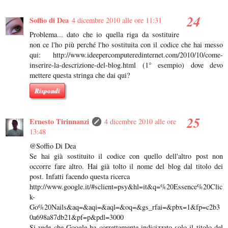
Soffio di Dea
4 dicembre 2010 alle ore 11:31
Problema... dato che io quella riga da sostituire
non ce l'ho più perché l'ho sostituita con il codice che hai messo
qui: http://www.ideepercomputeredinternet.com/2010/10/come-
inserire-la-descrizione-del-blog.html (1° esempio) dove devo
mettere questa stringa che dai qui?
Rispondi
Ernesto Tirinnanzi
4 dicembre 2010 alle ore
13:48
@Soffio Di Dea
Se hai già sostituito il codice con quello dell'altro post non
occorre fare altro. Hai già tolto il nome del blog dal titolo dei
post. Infatti facendo questa ricerca
http://www.google.it/#sclient=psy&hl=it&q=%20Essence%20Clic
k-
Go%20Nails&aq=&aqi=&aql=&oq=&gs_rfai=&pbx=1&fp=c2b3
0a698a87db21&pf=p&pdl=3000
Si vede che Google ha correttamente indicizzato solo il titolo del