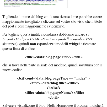
Togliendo il nome del blog chi fa una ricerca forse potrebbe essere
maggiormente invogliato a cliccare sul vostro sito visto che il titolo
del post è così maggiormente evidenziato.
Per togliere questa inutile ridondanza dobbiamo andare su
Layout>Modifica HTML>Scaricare modello completo
(per
non espandere i modelli widget
sicurezza), quindi
e
ricercare
questa linea di codice
<title><data:blog.pageTitle/></title>
che si trova nella parte iniziale del modello, quindi sostituirla con il
nuovo codice
<b:if cond='data:blog.pageType == "index"'>
<title><data:blog.title/></title>
<b:else/>
<title><data:blog.pageName/></title>
</b:if>
Salvare e visualizzare il blog. Nella Homepage il browser indicherà