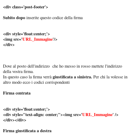
<div class='post-footer'>
Subito dopo
inserite questo codice della firma
<div style='float:center;'>
<img src='
URL_Immagine
'/>
</div>
Dove al posto dell'indirizzo che ho messo in rosso mettete l'indirizzo
della vostra firma.
giustificata a sinistra.
In questo caso la firma verrà
Per chi la volesse in
altro modo ecco i codici corrispondenti
Firma centrata
<div style='float:center;'>
<div style="text-align: center;"><img src='
URL_Immagine
' />
</div></div>
Firma giustificata a destra