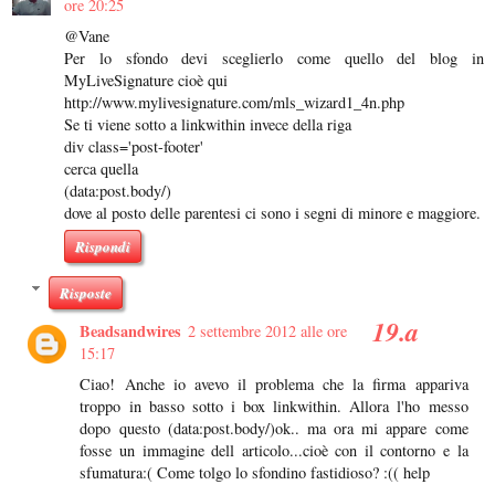
ore 20:25
@Vane
Per lo sfondo devi sceglierlo come quello del blog in
MyLiveSignature cioè qui
http://www.mylivesignature.com/mls_wizard1_4n.php
Se ti viene sotto a linkwithin invece della riga
div class='post-footer'
cerca quella
(data:post.body/)
dove al posto delle parentesi ci sono i segni di minore e maggiore.
Rispondi
Risposte
Beadsandwires
2 settembre 2012 alle ore
15:17
Ciao! Anche io avevo il problema che la firma appariva
troppo in basso sotto i box linkwithin. Allora l'ho messo
dopo questo (data:post.body/)ok.. ma ora mi appare come
fosse un immagine dell articolo...cioè con il contorno e la
sfumatura:( Come tolgo lo sfondino fastidioso? :(( help