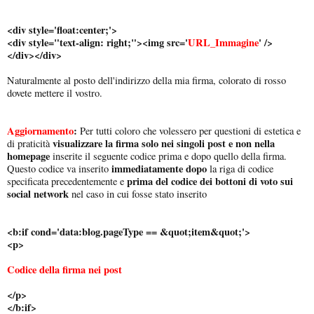
<div style='float:center;'>
<div style="text-align: right;"><img src='
URL_Immagine
' />
</div></div>
Naturalmente al posto dell'indirizzo della mia firma, colorato di rosso
dovete mettere il vostro.
Aggiornamento
:
Per tutti coloro che volessero per questioni di estetica e
visualizzare la firma solo nei singoli post e non nella
di praticità
homepage
inserite il seguente codice prima e dopo quello della firma.
immediatamente dopo
Questo codice va inserito
la riga di codice
prima del codice dei bottoni di voto sui
specificata precedentemente e
social network
nel caso in cui fosse stato inserito
<b:if cond='data:blog.pageType == &quot;item&quot;'>
<p>
Codice della firma nei post
</p>
</b:if>