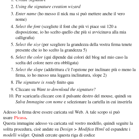
Using the signature creation wizard
Enter name
(ho messo il nick ma si può mettere anche il vero
nome)
Select the font
(scegliete il font che più vi piace sui 120 a
disposizione, io ho scelto quello che più si avvicinava alla mia
calligrafia)
Select the size
(per scegliere la grandezza della vostra firma tenete
presente che io ho scelto la grandezza 5)
Select the color
(qui dipende dai colori del blog nel mio caso la
scelta del colore nero era obbligata)
Select the slope
(addirittura c'è l'opzione per inclinare più o meno la
firma, io ho messo una leggera inclinatura, slope 2)
The signature is ready
finito qua
Want to download the signature?
Cliccare su
Per scaricarla cliccare con il pulsante destro del mouse, quindi su
Salva Immagine con nome
e selezionare la cartella in cui inserirla
Adesso la firma deve essere caricata sul Web. A tale scopo si può
Picasa
.
usare
Questa immagine adesso va caricata sul vostro modello, quindi seguite la
Design > Modifica Html
solita procedura, cioè andate su
ed espandete i
modelli widget
. Quindi cercate questa riga di codice