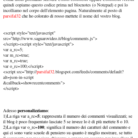
quindi copiamo questo codice prima nel blocnotes (o Notepad) e poi lo
incolliamo nel corpo dell'elemento pagina. Naturalmente al posto di
parsifal32
che ho colorato di rosso mettete
il nome del vostro blog.
<script style="text/javascript"
src="http://www.saguarovideo.it/blog/comments.js">
</script><script style="text/javascript">
var a_rc=5;
var m_rc=true;
var n_rc=true;
var o_rc=100;</script>
<script src="http://
parsifal32
.blogspot.com/feeds/comments/default?
alt=json-in-script
&callback=showrecentcomments">
</script>
personalizziamo
Adesso
:
5
1)La riga var a_rc=
; rappresenta il numero dei commenti visualizzati; se
il blog è poco frequentato lasciate 5 se invece lo è di più mettete 8 o 10.
100
2)La riga var o_rc=
; significa il numero dei caratteri del commento e
qui ci sono varie scuole di pensiero su quanto è meglio mostrare, se tutto