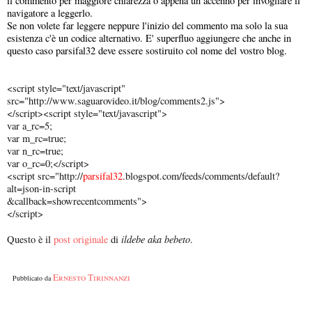
il commento per maggiore chiarezza o appena un accenno per invogliare il
navigatore a leggerlo.
Se non volete far leggere neppure l'inizio del commento ma solo la sua
esistenza c'è un codice alternativo. E' superfluo aggiungere che anche in
questo caso parsifal32 deve essere sostiruito col nome del vostro blog.
<script style="text/javascript"
src="http://www.saguarovideo.it/blog/comments2.js">
</script><script style="text/javascript">
var a_rc=5;
var m_rc=true;
var n_rc=true;
var o_rc=0;</script>
<script src="http://
parsifal32
.blogspot.com/feeds/comments/default?
alt=json-in-script
&callback=showrecentcomments">
</script>
ildebe aka bebeto
Questo è il
post originale
di
.
Ernesto Tirinnanzi
Pubblicato da