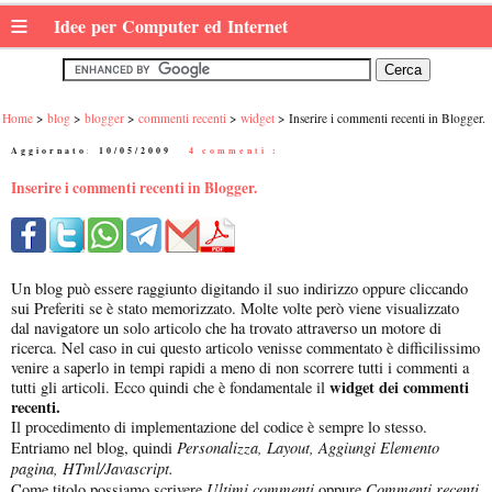
≡
Idee per Computer ed Internet
Home
blog
blogger
commenti recenti
widget
Inserire i commenti recenti in Blogger.
Aggiornato:
10/05/2009
|
4 commenti :
Inserire i commenti recenti in Blogger.
Un blog può essere raggiunto digitando il suo indirizzo oppure cliccando
sui Preferiti se è stato memorizzato. Molte volte però viene visualizzato
dal navigatore un solo articolo che ha trovato attraverso un motore di
ricerca. Nel caso in cui questo articolo venisse commentato è difficilissimo
venire a saperlo in tempi rapidi a meno di non scorrere tutti i commenti a
widget dei commenti
tutti gli articoli. Ecco quindi che è fondamentale il
recenti.
Il procedimento di implementazione del codice è sempre lo stesso.
Personalizza, Layout, Aggiungi Elemento
Entriamo nel blog, quindi
pagina, HTml/Javascript.
Ultimi commenti
Commenti recenti
Come titolo possiamo scrivere
oppure