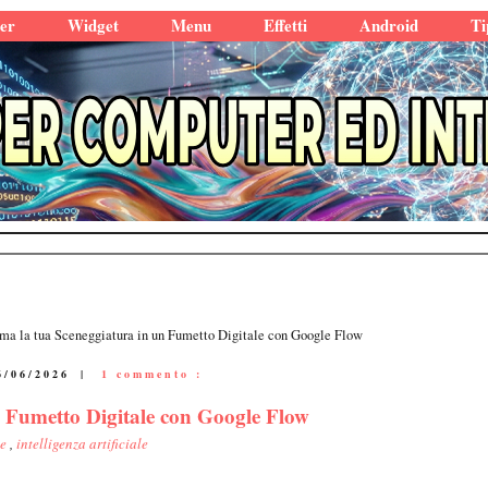
er
Widget
Menu
Effetti
Android
Ti
rma la tua Sceneggiatura in un Fumetto Digitale con Google Flow
6/06/2026
|
1 commento :
n Fumetto Digitale con Google Flow
le
,
intelligenza artificiale