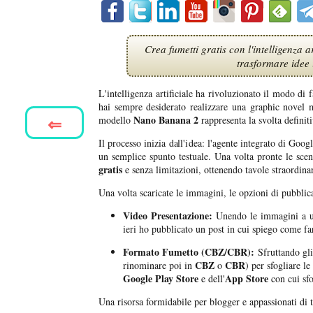
Crea fumetti gratis con l'intelligenza
trasformare idee 
L'intelligenza artificiale ha rivoluzionato il modo di f
hai sempre desiderato realizzare una graphic novel
⇐
Nano Banana 2
modello
rappresenta la svolta definiti
Il processo inizia dall'idea: l'agente integrato di Goo
un semplice spunto testuale. Una volta pronte le scen
gratis
e senza limitazioni, ottenendo tavole straordina
Una volta scaricate le immagini, le opzioni di pubblic
Video Presentazione:
Unendo le immagini a un
ieri ho pubblicato un post in cui spiego come f
Formato Fumetto (CBZ/CBR):
Sfruttando gli
CBZ
CBR
rinominare poi in
o
) per sfogliare 
Google Play Store
App Store
e dell'
con cui sfo
Una risorsa formidabile per blogger e appassionati di t