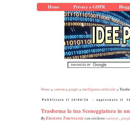
Home
Privacy e GDPR
Blogg
Home
cartoon
google
intelligenza artificiale
Trasfo
Pubblicato il 16/06/26
- aggiornato il
1
Trasforma la tua Sceneggiatura in u
Ernesto Tirinnanzi
By
con etichette
cartoon
,
goog