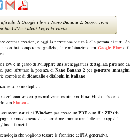
 artificiale di Google Flow e Nano Banana 2. Scopri come
in file CBZ e video! Leggi la guida.
are content creation, e oggi la narrazione visiva è alla portata di tutti. Se
Google Flow
 ma non hai competenze grafiche, la combinazione tra
e il
va.
gle Flow è in grado di sviluppare una sceneggiatura dettagliata partendo da
Nano Banana 2
generare immagini
e, puoi sfruttare la potenza di
per
idascalie e dialoghi in italiano
rie complete di d
.
azione sono molteplici:
Flow Music
a colonna sonora personalizzata creata con
. Proprio
Shotcut
arlo con
.
Windows
PDF
ZIP
 strumenti nativi di
per creare un
o un file
(da
le pagine comodamente da smartphone tramite una delle tante app del
gliare i fumetti.
ecnologia che vogliono testare le frontiere dell'IA generativa.