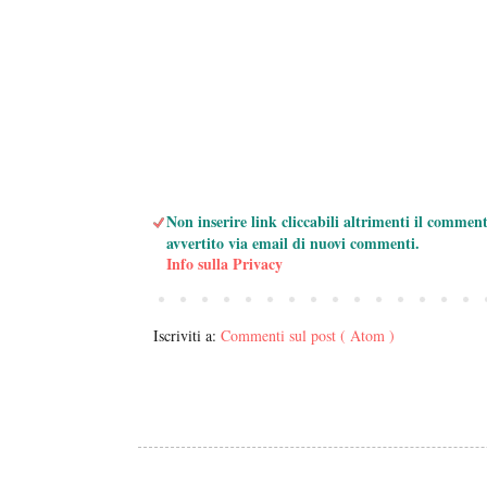
Non inserire link cliccabili altrimenti il commen
avvertito via email di nuovi commenti.
Info sulla Privacy
Iscriviti a:
Commenti sul post ( Atom )