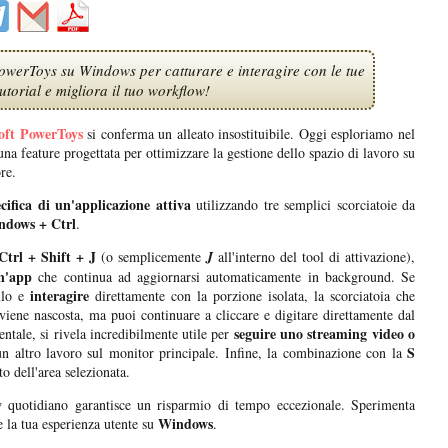
owerToys su Windows per catturare e interagire con le tue
utorial e migliora il tuo workflow!
oft PowerToys
si conferma un alleato insostituibile. Oggi esploriamo nel
una feature progettata per ottimizzare la gestione dello spazio di lavoro su
re.
ecifica di un'applicazione attiva
utilizzando tre semplici scorciatoie da
ndows + Ctrl
.
trl + Shift + J
(o semplicemente
J
all'interno del tool di attivazione),
 un'app
che continua ad aggiornarsi automaticamente in background. Se
interagire
ollo e
direttamente con la porzione isolata, la scorciatoia che
e viene nascosta, ma puoi continuare a cliccare e digitare direttamente dal
seguire uno streaming video o
ntale, si rivela incredibilmente utile per
S
n altro lavoro sul monitor principale. Infine, la combinazione con la
o dell'area selezionata.
 quotidiano garantisce un risparmio di tempo eccezionale. Sperimenta
Windows
e la tua esperienza utente su
.