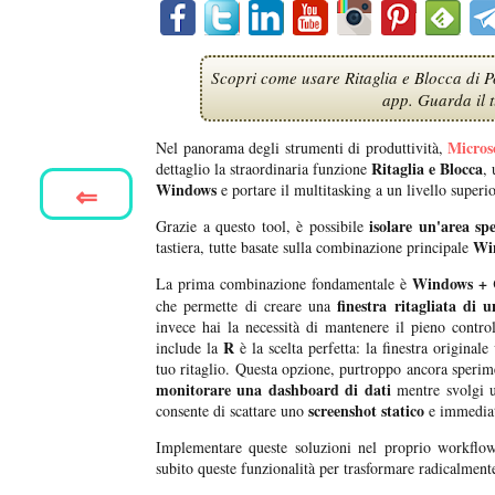
Scopri come usare Ritaglia e Blocca di P
app. Guarda il t
Micros
Nel panorama degli strumenti di produttività,
Ritaglia e Blocca
dettaglio la straordinaria funzione
, 
⇐
Windows
e portare il multitasking a un livello superio
isolare un'area sp
Grazie a questo tool, è possibile
Wi
tastiera, tutte basate sulla combinazione principale
Windows + C
La prima combinazione fondamentale è
finestra ritagliata di
che permette di creare una
invece hai la necessità di mantenere il pieno contr
R
include la
è la scelta perfetta: la finestra original
tuo ritaglio. Questa opzione, purtroppo ancora sperime
monitorare una dashboard di dati
mentre svolgi u
screenshot statico
consente di scattare uno
e immediat
Implementare queste soluzioni nel proprio workflow
subito queste funzionalità per trasformare radicalment