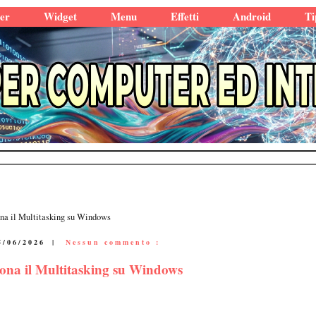
er
Widget
Menu
Effetti
Android
Ti
ona il Multitasking su Windows
5/06/2026
|
Nessun commento :
iona il Multitasking su Windows