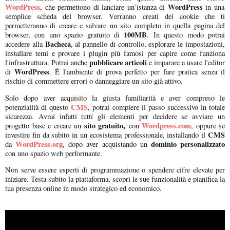
WordPress
WordPress
, che permettono di lanciare un’istanza di
in una
semplice scheda del browser. Verranno creati dei cookie che ti
permetteranno di creare e salvare un sito completo in quella pagina del
100MB
browser, con uno spazio gratuito di
. In questo modo potrai
Bacheca
accedere alla
, al pannello di controllo, esplorare le impostazioni,
installare temi e provare i plugin più famosi per capire come funziona
pubblicare articoli
l'infrastruttura. Potrai anche
e imparare a usare l'editor
WordPress
di
. È l'ambiente di prova perfetto per fare pratica senza il
rischio di commettere errori o danneggiare un sito già attivo.
Solo dopo aver acquisito la giusta familiarità e aver compreso le
CMS
potenzialità di questo
, potrai compiere il passo successivo in totale
sicurezza. Avrai infatti tutti gli elementi per decidere se avviare un
sito gratuito,
Wordpress.com
progetto base e creare un
con
, oppure se
CMS
investire fin da subito in un ecosistema professionale, installando il
WordPress.org
dominio personalizzato
da
, dopo aver acquistando un
con uno spazio web performante.
Non serve essere esperti di programmazione o spendere cifre elevate per
iniziare. Testa subito la piattaforma, scopri le sue funzionalità e pianifica la
tua presenza online in modo strategico ed economico.