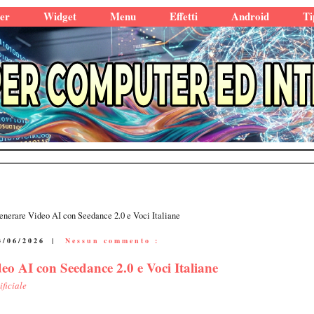
er
Widget
Menu
Effetti
Android
Ti
nerare Video AI con Seedance 2.0 e Voci Italiane
3/06/2026
|
Nessun commento :
o AI con Seedance 2.0 e Voci Italiane
ificiale