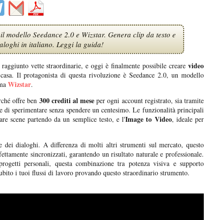
il modello Seedance 2.0 e Wizstar. Genera clip da testo e
loghi in italiano. Leggi la guida!
video
a raggiunto vette straordinarie, e oggi è finalmente possibile creare
a casa. Il protagonista di questa rivoluzione è Seedance 2.0, un modello
Wizstar
rma
.
300 crediti al mese
erché offre ben
per ogni account registrato, sia tramite
 di sperimentare senza spendere un centesimo. Le funzionalità principali
Image to Video
are scene partendo da un semplice testo, e l'
, ideale per
e dei dialoghi. A differenza di molti altri strumenti sul mercato, questo
ettamente sincronizzati, garantendo un risultato naturale e professionale.
progetti personali, questa combinazione tra potenza visiva e supporto
subito i tuoi flussi di lavoro provando questo straordinario strumento.