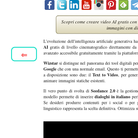
Scopri come creare video AI gratis con 
immagini con dia
L'evoluzione dell'intelligenza artificiale generativa h
AI
gratis di livello cinematografico direttamente d
⇐
avanzato accessibile gratuitamente tramite la piattafo
Wizstar
si distingue nel panorama dei tool digitali p
Google
che con una normale email. Questo ti permette
Text to Video
a disposizione sono due: il
, per gener
animare immagini statiche esistenti.
Seedance 2.0
Il vero punto di svolta di
è la gestion
dialoghi in italiano
modello permette di inserire
perf
Se desideri produrre contenuti per i social o per 
linguistico rappresenta la scelta definitiva. Ottimizza 