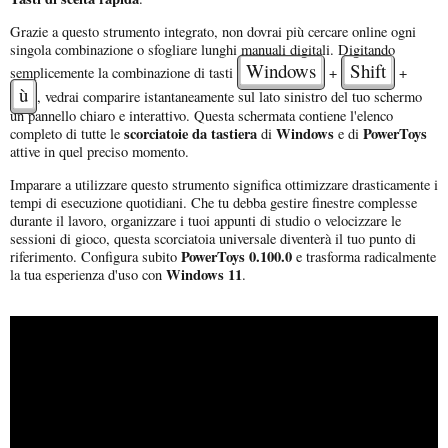
Grazie a questo strumento integrato, non dovrai più cercare online ogni
singola combinazione o sfogliare lunghi manuali digitali. Digitando
Windows
Shift
semplicemente la combinazione di tasti
+
+
ù
, vedrai comparire istantaneamente sul lato sinistro del tuo schermo
un pannello chiaro e interattivo. Questa schermata contiene l'elenco
scorciatoie da tastiera
Windows
PowerToys
completo di tutte le
di
e di
attive in quel preciso momento.
Imparare a utilizzare questo strumento significa ottimizzare drasticamente i
tempi di esecuzione quotidiani. Che tu debba gestire finestre complesse
durante il lavoro, organizzare i tuoi appunti di studio o velocizzare le
sessioni di gioco, questa scorciatoia universale diventerà il tuo punto di
PowerToys 0.100.0
riferimento. Configura subito
e trasforma radicalmente
Windows 11
la tua esperienza d'uso con
.