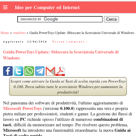
≡
Idee per Computer ed Internet
Home
windows
Guida PowerToys Update: Sbloccare la Scorciatoia Universale di Windows
Aggiornato:
12/06/2026
|
Nessun commento :
Guida PowerToys Update: Sbloccare la Scorciatoia Universale di
Windows
Scopri come attivare la Guida ai Tasti di scelta rapida con PowerToys
0.100. Trova subito tutte le scorciatoie Windows per aumentare la
produttività!
Nel panorama dei software di produttività, l'ultimo aggiornamento di
Microsoft PowerToys
0.100.0
(versione
) rappresenta una vera e propria
pietra miliare per professionisti, studenti e gamer. La gestione dei flussi di
PC
combinazioni di
lavoro su
richiede spesso l'utilizzo di numerose
tasti
, difficili da memorizzare nel tempo. Per risolvere questo problema,
Microsoft
Guida ai
ha introdotto una funzionalità straordinaria: la nuova
Tasti di scelta rapida
.