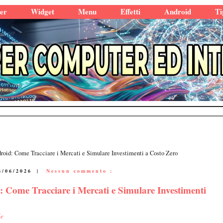
er
Widget
Menu
Effetti
Android
Ti
roid: Come Tracciare i Mercati e Simulare Investimenti a Costo Zero
6/06/2026
|
Nessun commento :
 Come Tracciare i Mercati e Simulare Investimenti
le