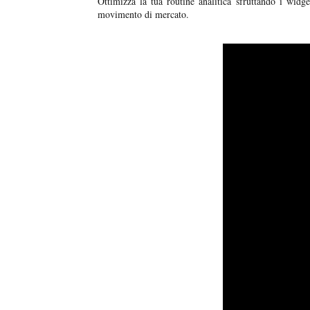
Ottimizza la tua routine analitica sfruttando i widg
movimento di mercato.