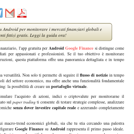
Android per monitorare i mercati finanziari globali e
ti fittizi gratis. Leggi la guida ora!
Android
Google Finance
inanziario, l'app gratuita per
si distingue come
iati per appassionati e professionisti. Se il tuo obiettivo è monitorare
rruzioni, questa piattaforma offre una panoramica dettagliata e in tempo
flusso di notizie
ua versatilità. Non solo ti permette di seguire il
in tempo
evoli del settore economico, ma offre anche una funzionalità fondamentale
portafoglio virtuale
ng: la possibilità di creare un
.
simulare l'acquisto di azioni, indici o criptovalute per monitorarne il
sato sul
paper trading
ti consente di testare strategie complesse, analizzare
senza dover investire capitale reale
onomiche
e azzerando completamente
ui macro-trend economici globali, sia che tu stia cercando una palestra
Google Finance
Android
onfigurare
su
rappresenta il primo passo ideale.