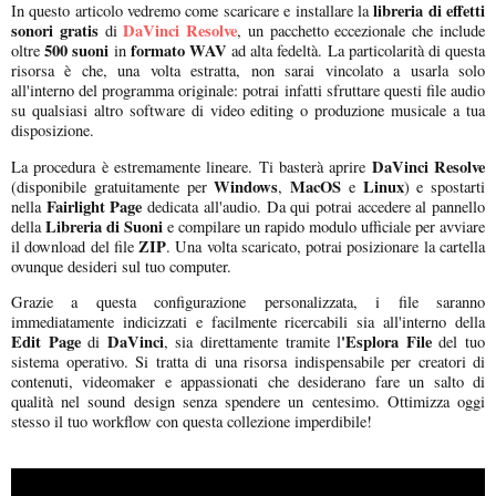
libreria di effetti
In questo articolo vedremo come scaricare e installare la
sonori gratis
DaVinci Resolve
di
, un pacchetto eccezionale che include
500 suoni
formato WAV
oltre
in
ad alta fedeltà. La particolarità di questa
risorsa è che, una volta estratta, non sarai vincolato a usarla solo
all'interno del programma originale: potrai infatti sfruttare questi file audio
su qualsiasi altro software di video editing o produzione musicale a tua
disposizione.
DaVinci Resolve
La procedura è estremamente lineare. Ti basterà aprire
Windows
MacOS
Linux
(disponibile gratuitamente per
,
e
) e spostarti
Fairlight Page
nella
dedicata all'audio. Da qui potrai accedere al pannello
Libreria di Suoni
della
e compilare un rapido modulo ufficiale per avviare
ZIP
il download del file
. Una volta scaricato, potrai posizionare la cartella
ovunque desideri sul tuo computer.
Grazie a questa configurazione personalizzata, i file saranno
immediatamente indicizzati e facilmente ricercabili sia all'interno della
Edit Page
DaVinci
'Esplora File
di
, sia direttamente tramite l
del tuo
sistema operativo. Si tratta di una risorsa indispensabile per creatori di
contenuti, videomaker e appassionati che desiderano fare un salto di
qualità nel sound design senza spendere un centesimo. Ottimizza oggi
stesso il tuo workflow con questa collezione imperdibile!