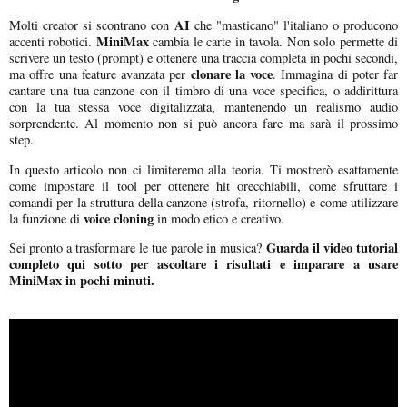
AI
Molti creator si scontrano con
che "masticano" l'italiano o producono
MiniMax
accenti robotici.
cambia le carte in tavola. Non solo permette di
scrivere un testo (prompt) e ottenere una traccia completa in pochi secondi,
clonare la voce
ma offre una feature avanzata per
. Immagina di poter far
cantare una tua canzone con il timbro di una voce specifica, o addirittura
con la tua stessa voce digitalizzata, mantenendo un realismo audio
sorprendente. Al momento non si può ancora fare ma sarà il prossimo
step.
In questo articolo non ci limiteremo alla teoria. Ti mostrerò esattamente
come impostare il tool per ottenere hit orecchiabili, come sfruttare i
comandi per la struttura della canzone (strofa, ritornello) e come utilizzare
voice cloning
la funzione di
in modo etico e creativo.
Guarda il video tutorial
Sei pronto a trasformare le tue parole in musica?
completo qui sotto per ascoltare i risultati e imparare a usare
MiniMax in pochi minuti.