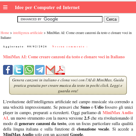
≡
Idee per Computer ed Internet
Home
intelligenza artificiale
MiniMax AI: Come creare canzoni da testo e clonare voci in
Italiano
Aggiornato:
08/02/2026
|
Nessun commento :
MiniMax AI: Come creare canzoni da testo e clonare voci in Italiano
Genera canzoni in italiano e clona voci con l'AI di MiniMax. Guida
pratica gratuita per creare musica da testo in pochi click. Leggi e
guarda ora!
L'evoluzione dell'intelligenza artificiale nel campo musicale sta correndo a
Suno
Udio
una velocità impressionante. Se pensavi che
o
fossero gli unici
MiniMax Audio
player in campo, preparati a ricrederti. Oggi parliamo di
AI
2.5
, un nuovo strumento con la nuova versione
che sta rivoluzionando il
generare canzoni da testo
modo di
, con un focus particolare sulla qualità
clonazione vocale
della lingua italiana e sulla funzione di
. Si accede a
MiniMax Audio
Google
solo con un account
.