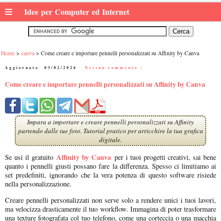
≡
Idee per Computer ed Internet
Home
canva
Come creare e importare pennelli personalizzati su Affinity by Canva
Aggiornato:
03/02/2026
|
Nessun commento :
Come creare e importare pennelli personalizzati su Affinity by Canva
Impara a importare e creare pennelli personalizzati su Affinity
partendo dalle tue foto. Tutorial pratico per arricchire la tua grafica
digitale.
Affinity by Canva
Se usi il gratuito
per i tuoi progetti creativi, sai bene
quanto i pennelli giusti possano fare la differenza. Spesso ci limitiamo ai
set predefiniti, ignorando che la vera potenza di questo software risiede
nella personalizzazione.
Creare pennelli personalizzati non serve solo a rendere unici i tuoi lavori,
ma velocizza drasticamente il tuo workflow. Immagina di poter trasformare
una texture fotografata col tuo telefono, come una corteccia o una macchia