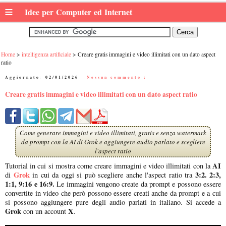
≡
Idee per Computer ed Internet
Home
intelligenza artificiale
Creare gratis immagini e video illimitati con un dato aspect
ratio
Aggiornato:
02/01/2026
|
Nessun commento :
Creare gratis immagini e video illimitati con un dato aspect ratio
Come generare immagini e video illimitati, gratis e senza watermark
da prompt con la AI di Grok e aggiungere audio parlato e scegliere
l'aspect ratio
AI
Tutorial in cui si mostra come creare immagini e video illimitati con la
Grok
3:2. 2:3,
di
in cui da oggi si può scegliere anche l'aspect ratio tra
1:1, 9:16 e 16:9.
Le immagini vengono create da prompt e possono essere
convertite in video che però possono essere creati anche da prompt e a cui
si possono aggiungere pure degli audio parlati in italiano. Si accede a
Grok
X
con un account
.